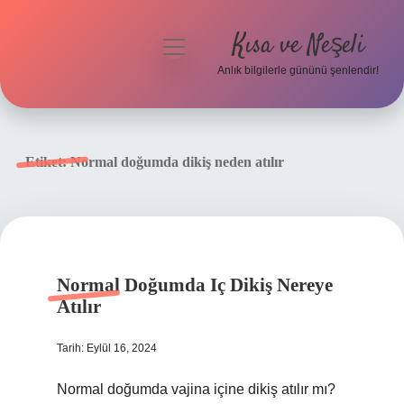
Kısa ve Neşeli
menüyü
aç
Anlık bilgilerle gününü şenlendir!
Anasayfa
Gizlilik Politikası
Etiket:
Normal doğumda dikiş neden atılır
Yasal Uyarı
Hakkımızda
Normal Doğumda Iç Dikiş Nereye
Atılır
Tarih: Eylül 16, 2024
Normal doğumda vajina içine dikiş atılır mı?