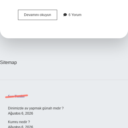
Normal
Devamını okuyun
6 Yorum
Doğumda
Iç
Dikiş
Nereye
Atılır
Sitemap
Sidebar
Son Yazılar
Dinimizde av yapmak günah mıdır ?
Ağustos 6, 2026
Kumru nedir ?
Ağustos 6, 2026