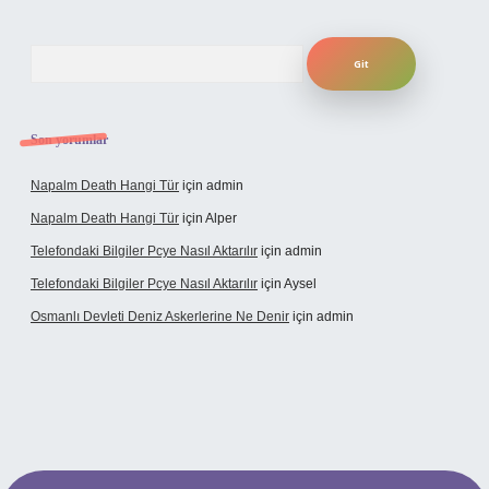
Arama
Son yorumlar
Napalm Death Hangi Tür
için
admin
Napalm Death Hangi Tür
için
Alper
Telefondaki Bilgiler Pcye Nasıl Aktarılır
için
admin
Telefondaki Bilgiler Pcye Nasıl Aktarılır
için
Aysel
Osmanlı Devleti Deniz Askerlerine Ne Denir
için
admin
rabet giriş