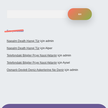
Arama
Son yorumlar
Napalm Death Hangi Tür
için
admin
Napalm Death Hangi Tür
için
Alper
Telefondaki Bilgiler Pcye Nasıl Aktarılır
için
admin
Telefondaki Bilgiler Pcye Nasıl Aktarılır
için
Aysel
Osmanlı Devleti Deniz Askerlerine Ne Denir
için
admin
erabet giriş