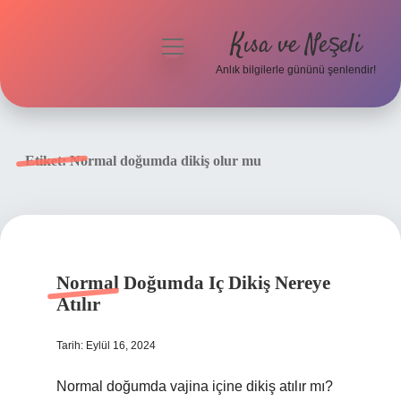
Kısa ve Neşeli
menüyü
aç
Anlık bilgilerle gününü şenlendir!
Anasayfa
Gizlilik Politikası
Etiket:
Normal doğumda dikiş olur mu
Yasal Uyarı
Hakkımızda
Normal Doğumda Iç Dikiş Nereye
Atılır
Tarih: Eylül 16, 2024
Normal doğumda vajina içine dikiş atılır mı?