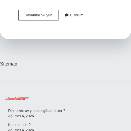
Normal
Devamını okuyun
6 Yorum
Doğumda
Iç
Dikiş
Nereye
Atılır
Sitemap
Sidebar
Son Yazılar
Dinimizde av yapmak günah mıdır ?
Ağustos 6, 2026
Kumru nedir ?
Ağustos 6, 2026