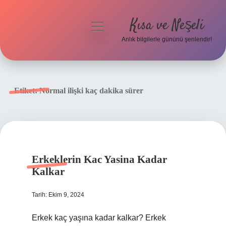
Kısa ve Neşeli
menüyü
aç
Anlık bilgilerle gününü şenlendir!
Anasayfa
Gizlilik Politikası
Etiket:
Normal ilişki kaç dakika sürer
Yasal Uyarı
Hakkımızda
Erkeklerin Kac Yasina Kadar
Kalkar
Tarih: Ekim 9, 2024
Erkek kaç yaşına kadar kalkar? Erkek