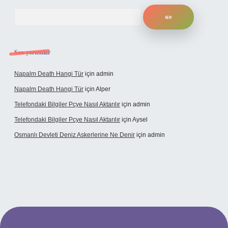
Arama
Son yorumlar
Napalm Death Hangi Tür
için
admin
Napalm Death Hangi Tür
için
Alper
Telefondaki Bilgiler Pcye Nasıl Aktarılır
için
admin
Telefondaki Bilgiler Pcye Nasıl Aktarılır
için
Aysel
Osmanlı Devleti Deniz Askerlerine Ne Denir
için
admin
perabet giriş