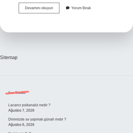
Erkeklerin
Devamını okuyun
Yorum Bırak
Kac
Yasina
Kadar
Kalkar
Sitemap
Sidebar
Son Yazılar
Lacancı psikanaliz nedir ?
Ağustos 7, 2026
Dinimizde av yapmak günah mıdır ?
Ağustos 6, 2026