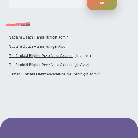
Son yorumlar
Napalm Death Hangi Tür
için
admin
Napalm Death Hangi Tür
için
Alper
Telefondaki Bilgiler Pcye Nasıl Aktarılır
için
admin
Telefondaki Bilgiler Pcye Nasıl Aktarılır
için
Aysel
Osmanlı Devleti Deniz Askerlerine Ne Denir
için
admin
rabet giriş