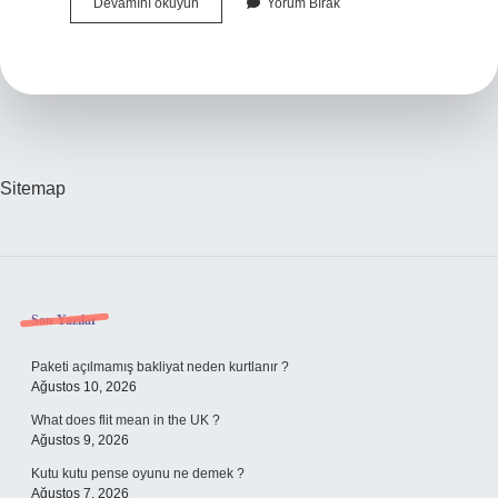
Tedip
Devamını okuyun
Yorum Bırak
Hapsi
Ne
Demek
Sitemap
Sidebar
Son Yazılar
Paketi açılmamış bakliyat neden kurtlanır ?
Ağustos 10, 2026
What does flit mean in the UK ?
Ağustos 9, 2026
Kutu kutu pense oyunu ne demek ?
Ağustos 7, 2026