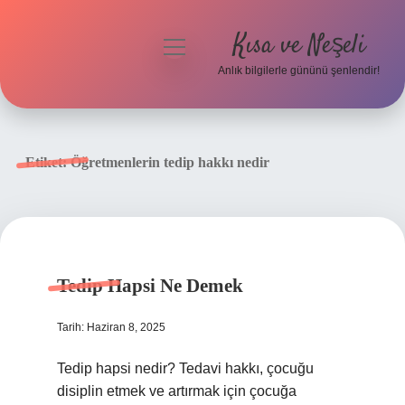
Kısa ve Neşeli
menüyü
aç
Anlık bilgilerle gününü şenlendir!
Anasayfa
Gizlilik Politikası
Etiket:
Öğretmenlerin tedip hakkı nedir
Yasal Uyarı
Hakkımızda
Tedip Hapsi Ne Demek
Tarih: Haziran 8, 2025
Tedip hapsi nedir? Tedavi hakkı, çocuğu
disiplin etmek ve artırmak için çocuğa