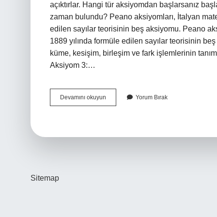
açıktırlar. Hangi tür aksiyomdan başlarsanız baş
zaman bulundu? Peano aksiyomları, İtalyan mate
edilen sayılar teorisinin beş aksiyomu. Peano a
1889 yılında formüle edilen sayılar teorisinin be
küme, kesişim, birleşim ve fark işlemlerinin tanım
Aksiyom 3:…
Peano
Devamını okuyun
Yorum Bırak
Aksiyomları
Nelerdir
Sitemap