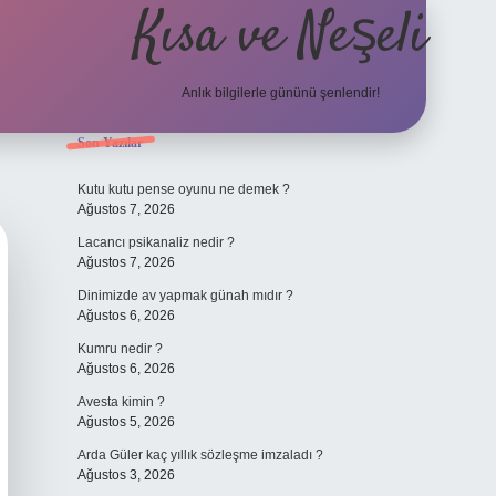
Kısa ve Neşeli
Anlık bilgilerle gününü şenlendir!
Sidebar
Son Yazılar
grandoperabet g
Kutu kutu pense oyunu ne demek ?
Ağustos 7, 2026
Lacancı psikanaliz nedir ?
Ağustos 7, 2026
Dinimizde av yapmak günah mıdır ?
Ağustos 6, 2026
Kumru nedir ?
Ağustos 6, 2026
Avesta kimin ?
Ağustos 5, 2026
Arda Güler kaç yıllık sözleşme imzaladı ?
Ağustos 3, 2026