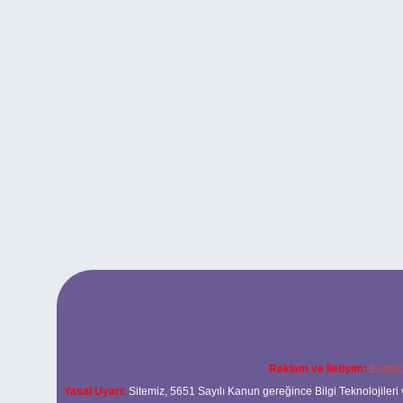
Reklam ve İletişim:
E-mail
Yasal Uyarı:
Sitemiz, 5651 Sayılı Kanun gereğince Bilgi Teknolojileri 