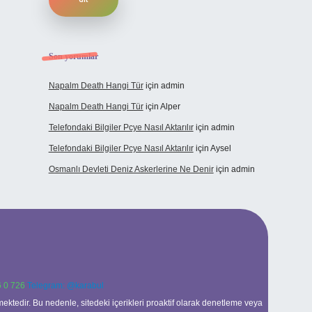
Son yorumlar
Napalm Death Hangi Tür
için
admin
Napalm Death Hangi Tür
için
Alper
Telefondaki Bilgiler Pcye Nasıl Aktarılır
için
admin
Telefondaki Bilgiler Pcye Nasıl Aktarılır
için
Aysel
Osmanlı Devleti Deniz Askerlerine Ne Denir
için
admin
 0 726
Telegram: @karabul
ektedir. Bu nedenle, sitedeki içerikleri proaktif olarak denetleme veya