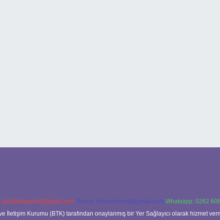
:
backlinkpaneli@gmail.com
Teams:
forumhizmeti@gmail.com
Whatsapp: 0262 606
ve İletişim Kurumu (BTK) tarafından onaylanmış bir Yer Sağlayıcı olarak hizmet verm