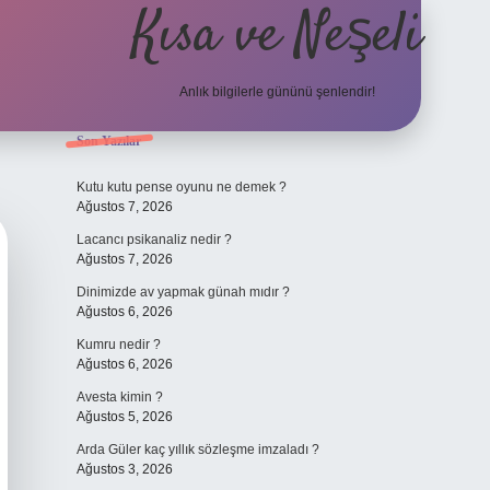
Kısa ve Neşeli
Anlık bilgilerle gününü şenlendir!
Sidebar
Son Yazılar
grandoperabet g
Kutu kutu pense oyunu ne demek ?
Ağustos 7, 2026
Lacancı psikanaliz nedir ?
Ağustos 7, 2026
Dinimizde av yapmak günah mıdır ?
Ağustos 6, 2026
Kumru nedir ?
Ağustos 6, 2026
Avesta kimin ?
Ağustos 5, 2026
Arda Güler kaç yıllık sözleşme imzaladı ?
Ağustos 3, 2026