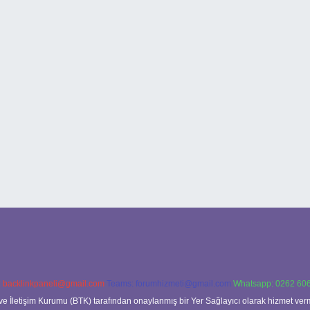
:
backlinkpaneli@gmail.com
Teams:
forumhizmeti@gmail.com
Whatsapp: 0262 606
ve İletişim Kurumu (BTK) tarafından onaylanmış bir Yer Sağlayıcı olarak hizmet verm