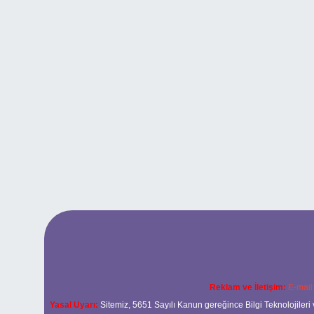
Reklam ve İletişim:
E-mail
Yasal Uyarı:
Sitemiz, 5651 Sayılı Kanun gereğince Bilgi Teknolojileri 