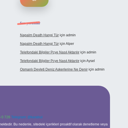
Son yorumlar
Napalm Death Hangi Tür
için
admin
Napalm Death Hangi Tür
için
Alper
Telefondaki Bilgiler Pcye Nasıl Aktarılır
için
admin
Telefondaki Bilgiler Pcye Nasıl Aktarılır
için
Aysel
Osmanlı Devleti Deniz Askerlerine Ne Denir
için
admin
 0 726
Telegram: @karabul
ektedir. Bu nedenle, sitedeki içerikleri proaktif olarak denetleme veya