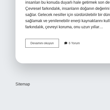
insanları bu konuda duyarlı hale getirmek son de
Çevresel farkındalık, insanların doğanın değerin
sağlar. Gelecek nesiller için sürdürülebilir bir d
sağlamak ve yenilenebilir enerji kaynaklarını kul
farkındalık, çevreyi koruma, onu uzun yıllar…
Çevre
Devamını okuyun
6 Yorum
Bilinci
Olmazsa
Ne
Olur
Sitemap