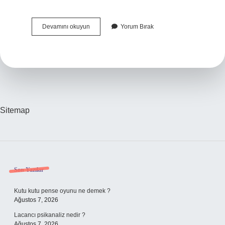
Orta
Devamını okuyun
Yorum Bırak
Direk
Kime
Denir
Sitemap
Sidebar
Son Yazılar
Kutu kutu pense oyunu ne demek ?
Ağustos 7, 2026
Lacancı psikanaliz nedir ?
Ağustos 7, 2026