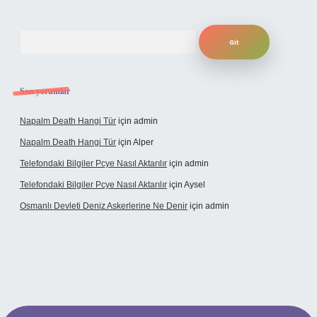
Arama
Son yorumlar
Napalm Death Hangi Tür
için
admin
Napalm Death Hangi Tür
için
Alper
Telefondaki Bilgiler Pcye Nasıl Aktarılır
için
admin
Telefondaki Bilgiler Pcye Nasıl Aktarılır
için
Aysel
Osmanlı Devleti Deniz Askerlerine Ne Denir
için
admin
rabet giriş