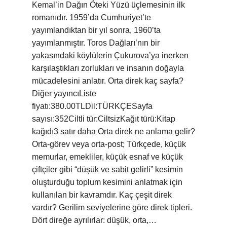
Kemal’in Dağın Öteki Yüzü üçlemesinin ilk
romanıdır. 1959’da Cumhuriyet’te
yayımlandıktan bir yıl sonra, 1960’ta
yayımlanmıştır. Toros Dağları’nın bir
yakasındaki köylülerin Çukurova’ya inerken
karşılaştıkları zorlukları ve insanın doğayla
mücadelesini anlatır. Orta direk kaç sayfa?
Diğer yayıncıListe
fiyatı:380.00TLDil:TÜRKÇESayfa
sayısı:352Ciltli tür:CiltsizKağıt türü:Kitap
kağıdı3 satır daha Orta direk ne anlama gelir?
Orta-görev veya orta-post; Türkçede, küçük
memurlar, emekliler, küçük esnaf ve küçük
çiftçiler gibi “düşük ve sabit gelirli” kesimin
oluşturduğu toplum kesimini anlatmak için
kullanılan bir kavramdır. Kaç çeşit direk
vardır? Gerilim seviyelerine göre direk tipleri.
Dört direğe ayrılırlar: düşük, orta,…