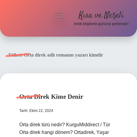
Kısa ve Neşeli
menüyü
aç
Anlık bilgilerle gününü şenlendir!
Anasayfa
Gizlilik Politikası
Etiket:
Orta direk adlı romanın yazarı kimdir
Yasal Uyarı
Hakkımızda
Orta Direk Kime Denir
Tarih: Ekim 22, 2024
Orta direk türü nedir? KurguMiddirect / Tür
Orta direk hangi dönem? Ortadirek, Yaşar