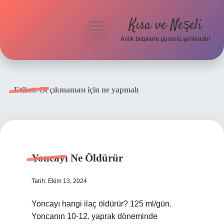
Kısa ve Neşeli
menüyü
aç
Anlık bilgilerle gününü şenlendir!
Anasayfa
Gizlilik Politikası
Etiket:
Ot çıkmaması için ne yapmalı
Yasal Uyarı
Hakkımızda
Yoncayı Ne Öldürür
Tarih: Ekim 13, 2024
Yoncayı hangi ilaç öldürür? 125 ml/gün.
Yoncanın 10-12. yaprak döneminde