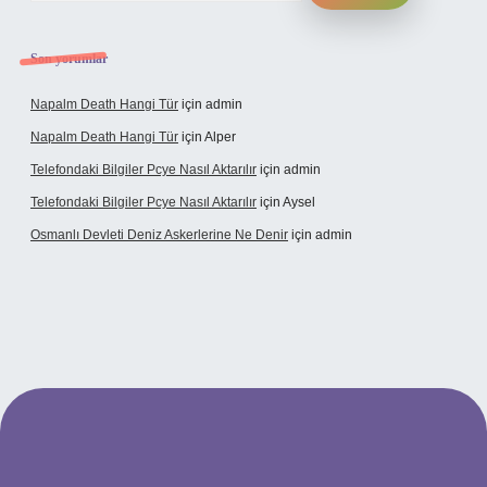
Son yorumlar
Napalm Death Hangi Tür
için
admin
Napalm Death Hangi Tür
için
Alper
Telefondaki Bilgiler Pcye Nasıl Aktarılır
için
admin
Telefondaki Bilgiler Pcye Nasıl Aktarılır
için
Aysel
Osmanlı Devleti Deniz Askerlerine Ne Denir
için
admin
rabet giriş