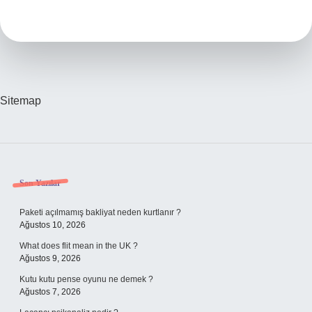
Öldürür
Sitemap
Sidebar
Son Yazılar
Paketi açılmamış bakliyat neden kurtlanır ?
Ağustos 10, 2026
What does flit mean in the UK ?
Ağustos 9, 2026
Kutu kutu pense oyunu ne demek ?
Ağustos 7, 2026