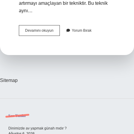
artırmayı amaçlayan bir tekniktir. Bu teknik
aynı…
Oyunlaştırmanın
Devamını okuyun
Yorum Bırak
Dinamik
Unsurları
Nelerdir
Sitemap
Sidebar
Son Yazılar
Dinimizde av yapmak günah mıdır ?
Ağustos 6, 2026