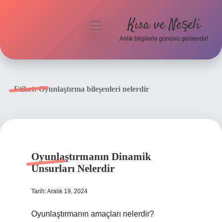
Kısa ve Neşeli
menüyü
aç
Anlık bilgilerle gününü şenlendir!
Anasayfa
Gizlilik Politikası
Etiket:
Oyunlaştırma bileşenleri nelerdir
Yasal Uyarı
Hakkımızda
Oyunlaştırmanın Dinamik
Unsurları Nelerdir
Tarih: Aralık 19, 2024
Oyunlaştırmanın amaçları nelerdir?