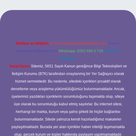
iş
Reklam ve İletişim:
E-mail:
backlinkpaneli@gmail.com
Teams:
forumhizmeti@gmail.com
Whatsapp: 0262 606 0 726
Telegram:
@karabul
Yasal Uyarı:
Sitemiz, 5651 Sayılı Kanun gereğince Bilgi Teknolojileri ve
İletişim Kurumu (BTK) tarafından onaylanmış bir Yer Sağlayıcı olarak
hizmet vermektedir. Bu nedenle, sitedeki içerikleri proaktif olarak
denetleme veya araştırma yükümlülüğümüz bulunmamaktadır. Ancak,
üyelerimiz yazdıkları içeriklerin sorumluluğunu taşımakta olup, siteye
üye olarak bu sorumluluğu kabul etmiş sayılırlar. Bu internet sitesi,
herhangi bir marka, kurum veya şahıs şirketi ile hiçbir bağlantısı
bulunmamaktadır. Sitede yalnızca kendi hazırladığımız makaleler
paylaşılmaktadır. Burada yer alan içerikler haber niteliği taşımamakta
olup, gerçek kurum ve kişiler hakkında paylaşım yapılmamaktadır.