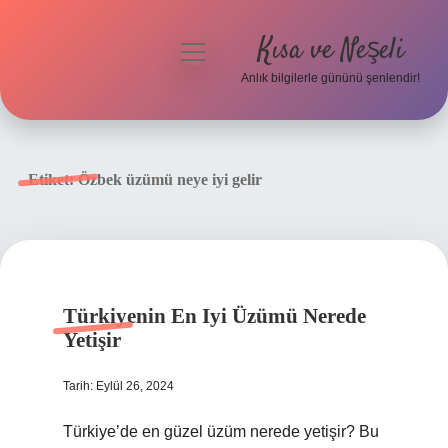
Kısa ve Neşeli
menüyü
aç
Anlık bilgilerle gününü şenlendir!
Anasayfa
Gizlilik Politikası
Etiket:
Özbek üzümü neye iyi gelir
Yasal Uyarı
Hakkımızda
Türkiyenin En Iyi Üzümü Nerede
Yetişir
Tarih: Eylül 26, 2024
Türkiye’de en güzel üzüm nerede yetişir? Bu