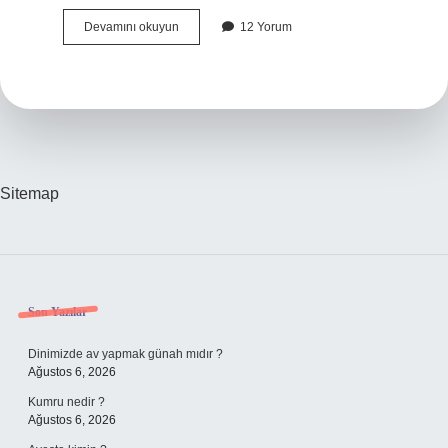
Türkiyenin
Devamını okuyun
12 Yorum
En
Iyi
Üzümü
Nerede
Yetişir
Sitemap
Sidebar
Son Yazılar
Dinimizde av yapmak günah mıdır ?
Ağustos 6, 2026
Kumru nedir ?
Ağustos 6, 2026