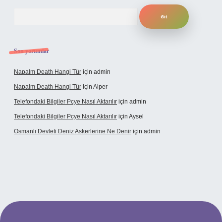
Arama
Son yorumlar
Napalm Death Hangi Tür
için
admin
Napalm Death Hangi Tür
için
Alper
Telefondaki Bilgiler Pcye Nasıl Aktarılır
için
admin
Telefondaki Bilgiler Pcye Nasıl Aktarılır
için
Aysel
Osmanlı Devleti Deniz Askerlerine Ne Denir
için
admin
rabet giriş