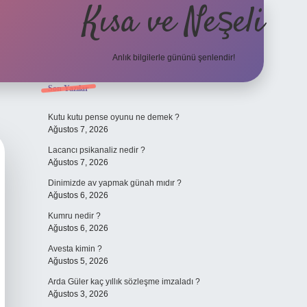
Kısa ve Neşeli
Anlık bilgilerle gününü şenlendir!
Sidebar
Son Yazılar
grandoperabet g
Kutu kutu pense oyunu ne demek ?
Ağustos 7, 2026
Lacancı psikanaliz nedir ?
Ağustos 7, 2026
Dinimizde av yapmak günah mıdır ?
Ağustos 6, 2026
Kumru nedir ?
Ağustos 6, 2026
Avesta kimin ?
Ağustos 5, 2026
Arda Güler kaç yıllık sözleşme imzaladı ?
Ağustos 3, 2026