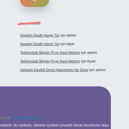
Son yorumlar
Napalm Death Hangi Tür
için
admin
Napalm Death Hangi Tür
için
Alper
Telefondaki Bilgiler Pcye Nasıl Aktarılır
için
admin
Telefondaki Bilgiler Pcye Nasıl Aktarılır
için
Aysel
Osmanlı Devleti Deniz Askerlerine Ne Denir
için
admin
 0 726
Telegram: @karabul
ektedir. Bu nedenle, sitedeki içerikleri proaktif olarak denetleme veya