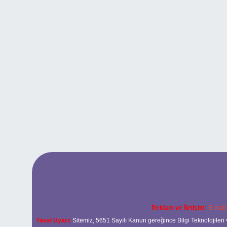
Reklam ve İletişim:
E-mail
Yasal Uyarı:
Sitemiz, 5651 Sayılı Kanun gereğince Bilgi Teknolojileri 