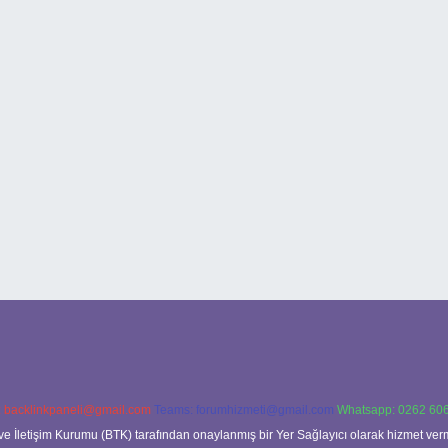
:
backlinkpaneli@gmail.com
Teams:
forumhizmeti@gmail.com
Whatsapp: 0262 606
ve İletişim Kurumu (BTK) tarafından onaylanmış bir Yer Sağlayıcı olarak hizmet verm