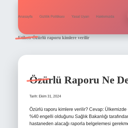
Anasayfa
Gizlilik Politikası
Yasal Uyarı
Hakkımızda
Etiket:
Özürlü raporu kimlere verilir
Özürlü Raporu Ne D
Tarih: Ekim 31, 2024
Özürlü raporu kimlere verilir? Cevap: Ülkemizde e
%40 engelli olduğunu Sağlık Bakanlığı tarafından 
hastaneden alacağı raporla belgelemesi gerekmek