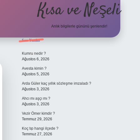
Kısa ve Neşeli
Anlık bilgilerle gününü şenlendir!
Sidebar
Son Yazılar
grandoperabet g
Kumru nedir ?
Ağustos 6, 2026
Avesta kimin ?
Ağustos 5, 2026
Arda Güler kaç yıllık sözleşme imzaladı ?
Ağustos 3, 2026
Ahcı mı aşçı mı ?
Ağustos 3, 2026
Vezir Ömer kimdir ?
Temmuz 29, 2026
Koç tıp hangi ilçede ?
Temmuz 27, 2026