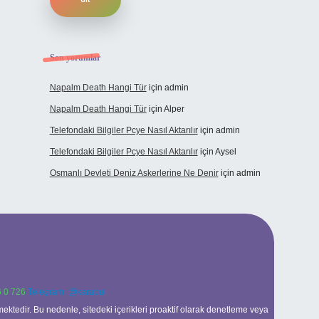
Son yorumlar
Napalm Death Hangi Tür
için
admin
Napalm Death Hangi Tür
için
Alper
Telefondaki Bilgiler Pcye Nasıl Aktarılır
için
admin
Telefondaki Bilgiler Pcye Nasıl Aktarılır
için
Aysel
Osmanlı Devleti Deniz Askerlerine Ne Denir
için
admin
 0 726
Telegram: @karabul
ektedir. Bu nedenle, sitedeki içerikleri proaktif olarak denetleme veya