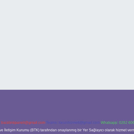
:
backlinkpaneli@gmail.com
Teams:
forumhizmeti@gmail.com
Whatsapp: 0262 606
ve İletişim Kurumu (BTK) tarafından onaylanmış bir Yer Sağlayıcı olarak hizmet verm