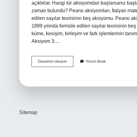
açıktırlar. Hangi tür aksiyomdan başlarsanız baş
zaman bulundu? Peano aksiyomları, İtalyan mate
edilen sayılar teorisinin beş aksiyomu. Peano a
1889 yılında formüle edilen sayılar teorisinin be
küme, kesişim, birleşim ve fark işlemlerinin tanım
Aksiyom 3:…
Peano
Devamını okuyun
Yorum Bırak
Aksiyomları
Nelerdir
Sitemap