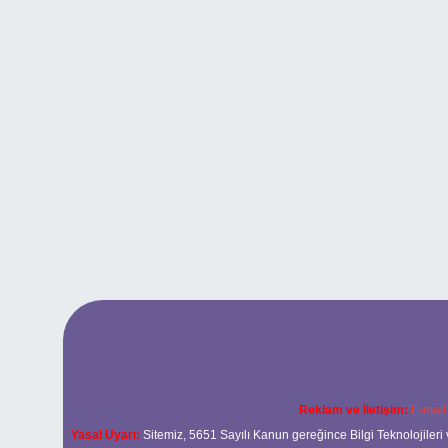
Reklam ve İletişim:
E-mail
Yasal Uyarı:
Sitemiz, 5651 Sayılı Kanun gereğince Bilgi Teknolojileri 