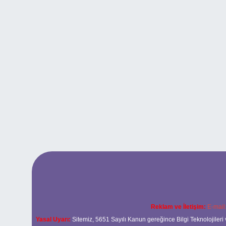
Reklam ve İletişim:
E-mail
Yasal Uyarı:
Sitemiz, 5651 Sayılı Kanun gereğince Bilgi Teknolojileri 