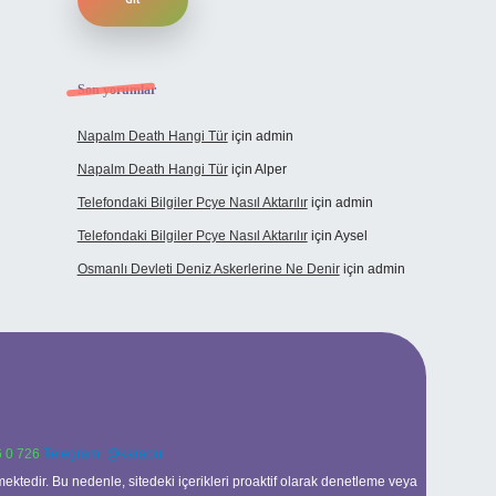
Son yorumlar
Napalm Death Hangi Tür
için
admin
Napalm Death Hangi Tür
için
Alper
Telefondaki Bilgiler Pcye Nasıl Aktarılır
için
admin
Telefondaki Bilgiler Pcye Nasıl Aktarılır
için
Aysel
Osmanlı Devleti Deniz Askerlerine Ne Denir
için
admin
 0 726
Telegram: @karabul
ektedir. Bu nedenle, sitedeki içerikleri proaktif olarak denetleme veya