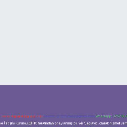
:
backlinkpaneli@gmail.com
Teams:
forumhizmeti@gmail.com
Whatsapp: 0262 606
ve İletişim Kurumu (BTK) tarafından onaylanmış bir Yer Sağlayıcı olarak hizmet verm