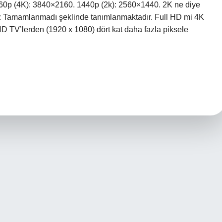
160p (4K): 3840×2160. 1440p (2k): 2560×1440. 2K ne diye
4) E: Tamamlanmadı şeklinde tanımlanmaktadır. Full HD mi 4K
 HD TV’lerden (1920 x 1080) dört kat daha fazla piksele