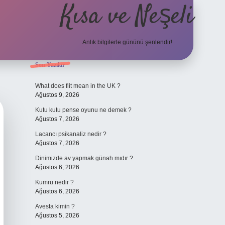
Kısa ve Neşeli
Anlık bilgilerle gününü şenlendir!
Sidebar
Son Yazılar
grandoperabet g
What does flit mean in the UK ?
Ağustos 9, 2026
Kutu kutu pense oyunu ne demek ?
Ağustos 7, 2026
Lacancı psikanaliz nedir ?
Ağustos 7, 2026
Dinimizde av yapmak günah mıdır ?
Ağustos 6, 2026
Kumru nedir ?
Ağustos 6, 2026
Avesta kimin ?
Ağustos 5, 2026