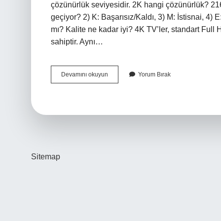
çözünürlük seviyesidir. 2K hangi çözünürlük? 2
geçiyor? 2) K: Başarısız/Kaldı, 3) M: İstisnai, 
mı? Kalite ne kadar iyi? 4K TV’ler, standart Full
sahiptir. Aynı…
Full
Devamını okuyun
Yorum Bırak
Hd
2K
Mı
Sitemap