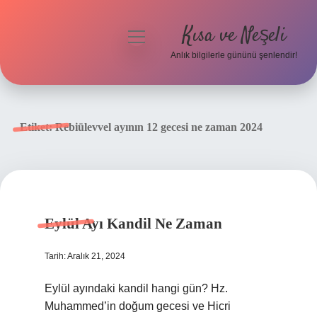
Kısa ve Neşeli
menüyü
aç
Anlık bilgilerle gününü şenlendir!
Anasayfa
Gizlilik Politikası
Etiket:
Rebiülevvel ayının 12 gecesi ne zaman 2024
Yasal Uyarı
Hakkımızda
Eylül Ayı Kandil Ne Zaman
Tarih: Aralık 21, 2024
Eylül ayındaki kandil hangi gün? Hz.
Muhammed’in doğum gecesi ve Hicri