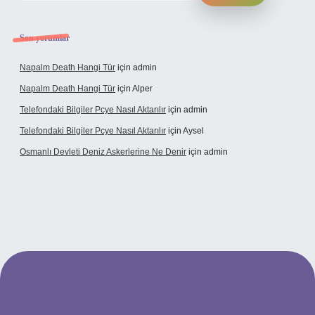
Son yorumlar
Napalm Death Hangi Tür
için
admin
Napalm Death Hangi Tür
için
Alper
Telefondaki Bilgiler Pcye Nasıl Aktarılır
için
admin
Telefondaki Bilgiler Pcye Nasıl Aktarılır
için
Aysel
Osmanlı Devleti Deniz Askerlerine Ne Denir
için
admin
perabet giriş