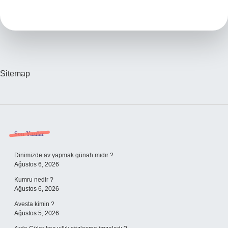
Kandil
Ne
Zaman
Sitemap
Sidebar
Son Yazılar
Dinimizde av yapmak günah mıdır ?
Ağustos 6, 2026
Kumru nedir ?
Ağustos 6, 2026
Avesta kimin ?
Ağustos 5, 2026