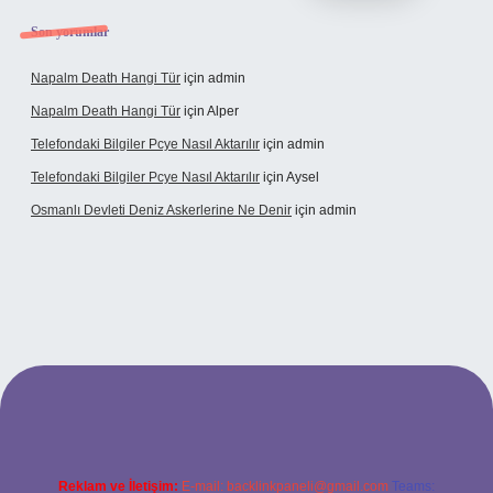
Son yorumlar
Napalm Death Hangi Tür
için
admin
Napalm Death Hangi Tür
için
Alper
Telefondaki Bilgiler Pcye Nasıl Aktarılır
için
admin
Telefondaki Bilgiler Pcye Nasıl Aktarılır
için
Aysel
Osmanlı Devleti Deniz Askerlerine Ne Denir
için
admin
perabet giriş
Reklam ve İletişim:
E-mail:
backlinkpaneli@gmail.com
Teams: