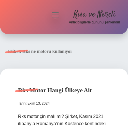
Kısa ve Neşeli
menüyü
aç
Anlık bilgilerle gününü şenlendir!
Anasayfa
Gizlilik Politikası
Etiket:
Rks ne motoru kullanıyor
Yasal Uyarı
Hakkımızda
Rks Motor Hangi Ülkeye Ait
Tarih: Ekim 13, 2024
Rks motor çin malı mı? Şirket, Kasım 2021
itibarıyla Romanya’nın Köstence kentindeki