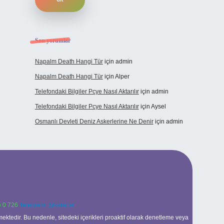
Son yorumlar
Napalm Death Hangi Tür
için
admin
Napalm Death Hangi Tür
için
Alper
Telefondaki Bilgiler Pcye Nasıl Aktarılır
için
admin
Telefondaki Bilgiler Pcye Nasıl Aktarılır
için
Aysel
Osmanlı Devleti Deniz Askerlerine Ne Denir
için
admin
 0 726
Telegram: @karabul
ektedir. Bu nedenle, sitedeki içerikleri proaktif olarak denetleme veya