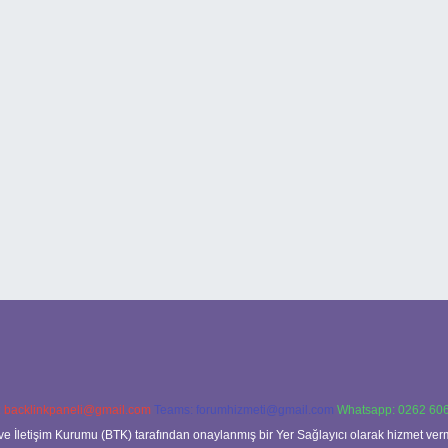
:
backlinkpaneli@gmail.com
Teams:
forumhizmeti@gmail.com
Whatsapp: 0262 606
ve İletişim Kurumu (BTK) tarafından onaylanmış bir Yer Sağlayıcı olarak hizmet verm