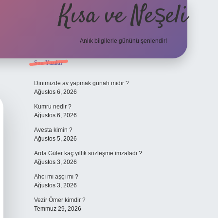
Kısa ve Neşeli
Anlık bilgilerle gününü şenlendir!
Sidebar
Son Yazılar
grandoperabet g
Dinimizde av yapmak günah mıdır ?
Ağustos 6, 2026
Kumru nedir ?
Ağustos 6, 2026
Avesta kimin ?
Ağustos 5, 2026
Arda Güler kaç yıllık sözleşme imzaladı ?
Ağustos 3, 2026
Ahcı mı aşçı mı ?
Ağustos 3, 2026
Vezir Ömer kimdir ?
Temmuz 29, 2026