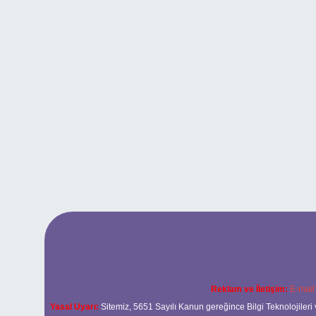
Reklam ve İletişim:
E-mail
Yasal Uyarı:
Sitemiz, 5651 Sayılı Kanun gereğince Bilgi Teknolojileri 