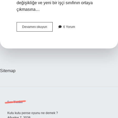
değişikliğe ve yeni bir işçi sınıfının ortaya
çıkmasına…
Sanayileşmenin
Devamını okuyun
6 Yorum
Olumsuz
Sonuçları
Nelerdir
Sitemap
Sidebar
Son Yazılar
Kutu kutu pense oyunu ne demek ?
Ağustos 7, 2026