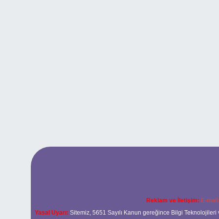
Reklam ve İletişim:
E-mail
Yasal Uyarı:
Sitemiz, 5651 Sayılı Kanun gereğince Bilgi Teknolojileri 