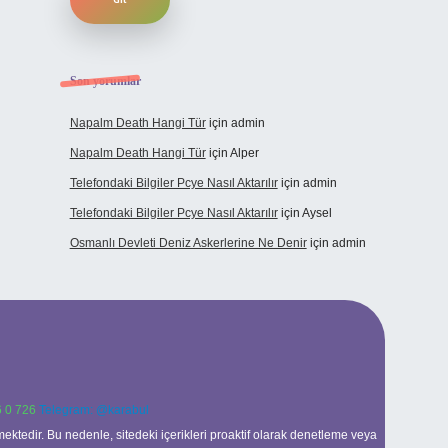
Son yorumlar
Napalm Death Hangi Tür
için
admin
Napalm Death Hangi Tür
için
Alper
Telefondaki Bilgiler Pcye Nasıl Aktarılır
için
admin
Telefondaki Bilgiler Pcye Nasıl Aktarılır
için
Aysel
Osmanlı Devleti Deniz Askerlerine Ne Denir
için
admin
 0 726
Telegram: @karabul
ektedir. Bu nedenle, sitedeki içerikleri proaktif olarak denetleme veya