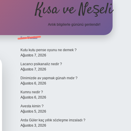
Kısa ve Neşeli
Anlık bilgilerle gününü şenlendir!
Sidebar
Son Yazılar
grandoperabet g
Kutu kutu pense oyunu ne demek ?
Ağustos 7, 2026
Lacancı psikanaliz nedir ?
Ağustos 7, 2026
Dinimizde av yapmak günah mıdır ?
Ağustos 6, 2026
Kumru nedir ?
Ağustos 6, 2026
Avesta kimin ?
Ağustos 5, 2026
Arda Güler kaç yıllık sözleşme imzaladı ?
Ağustos 3, 2026