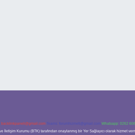
:
backlinkpaneli@gmail.com
Teams:
forumhizmeti@gmail.com
Whatsapp: 0262 606
ve İletişim Kurumu (BTK) tarafından onaylanmış bir Yer Sağlayıcı olarak hizmet verm