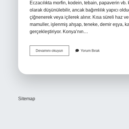
Eczacılıkta morfin, kodein, tebain, papaverin vb. ku
olarak düşünülebilir, ancak bağımlılık yapıcı olduğ
çiğnenerek veya içilerek alınır. Kısa süreli haz ve
mamuller, işlenmiş ahşap, teneke, demir eşya, ka
gerçekleştiriyor. Konya’nın…
Afyondan
Devamını okuyun
Yorum Bırak
Ne
Hediye
Alınır
Sitemap