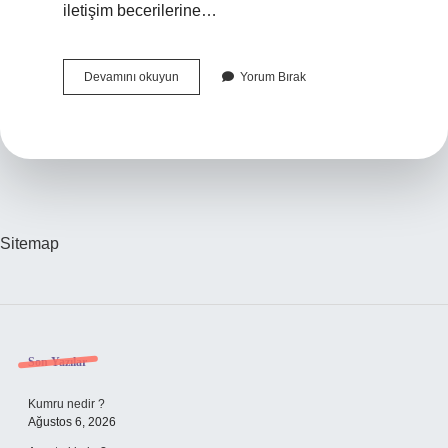
iletişim becerilerine…
Santral
Devamını okuyun
Yorum Bırak
Memuru
Ne
Kadar
Maaş
Alır
Sitemap
Sidebar
Son Yazılar
Kumru nedir ?
Ağustos 6, 2026