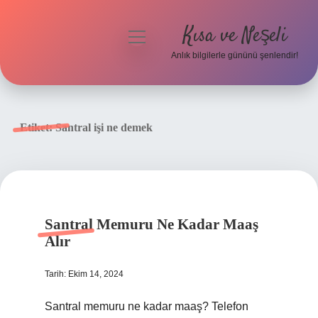
Kısa ve Neşeli
menüyü
aç
Anlık bilgilerle gününü şenlendir!
Anasayfa
Gizlilik Politikası
Etiket:
Santral işi ne demek
Yasal Uyarı
Hakkımızda
Santral Memuru Ne Kadar Maaş
Alır
Tarih: Ekim 14, 2024
Santral memuru ne kadar maaş? Telefon