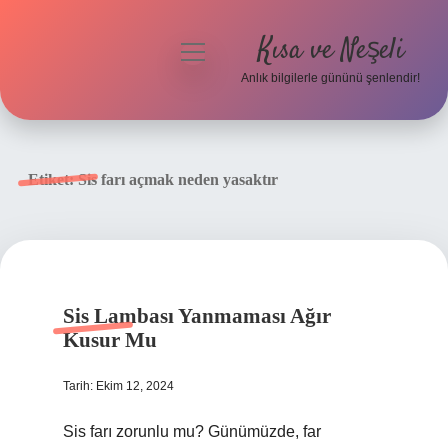
Kısa ve Neşeli
menüyü
aç
Anlık bilgilerle gününü şenlendir!
Anasayfa
Gizlilik Politikası
Etiket:
Sis farı açmak neden yasaktır
Yasal Uyarı
Hakkımızda
Sis Lambası Yanmaması Ağır
Kusur Mu
Tarih: Ekim 12, 2024
Sis farı zorunlu mu? Günümüzde, far