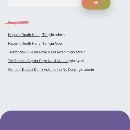
Son yorumlar
Napalm Death Hangi Tür
için
admin
Napalm Death Hangi Tür
için
Alper
Telefondaki Bilgiler Pcye Nasıl Aktarılır
için
admin
Telefondaki Bilgiler Pcye Nasıl Aktarılır
için
Aysel
Osmanlı Devleti Deniz Askerlerine Ne Denir
için
admin
rabet giriş