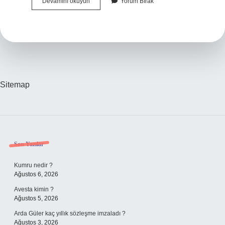
Sis
Devamını okuyun
Yorum Bırak
Lambası
Yanmaması
Ağır
Kusur
Mu
Sitemap
Sidebar
Son Yazılar
Kumru nedir ?
Ağustos 6, 2026
Avesta kimin ?
Ağustos 5, 2026
Arda Güler kaç yıllık sözleşme imzaladı ?
Ağustos 3, 2026