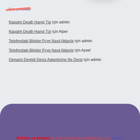
Son yorumlar
Napalm Death Hangi Tür
için
admin
Napalm Death Hangi Tür
için
Alper
Telefondaki Bilgiler Pcye Nasıl Aktarılır
için
admin
Telefondaki Bilgiler Pcye Nasıl Aktarılır
için
Aysel
Osmanlı Devleti Deniz Askerlerine Ne Denir
için
admin
rabet giriş
Reklam ve İletişim:
E-mail:
backlinkpaneli@gmail.com
Teams: