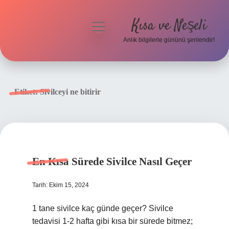
Kısa ve Neşeli
menüyü
aç
Anlık bilgilerle gününü şenlendir!
Anasayfa
Gizlilik Politikası
Etiket:
Sivilceyi ne bitirir
Yasal Uyarı
Hakkımızda
En Kısa Sürede Sivilce Nasıl Geçer
Tarih: Ekim 15, 2024
1 tane sivilce kaç günde geçer? Sivilce
tedavisi 1-2 hafta gibi kısa bir sürede bitmez;