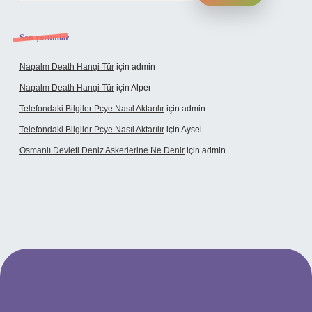
Son yorumlar
Napalm Death Hangi Tür
için
admin
Napalm Death Hangi Tür
için
Alper
Telefondaki Bilgiler Pcye Nasıl Aktarılır
için
admin
Telefondaki Bilgiler Pcye Nasıl Aktarılır
için
Aysel
Osmanlı Devleti Deniz Askerlerine Ne Denir
için
admin
erabet giriş