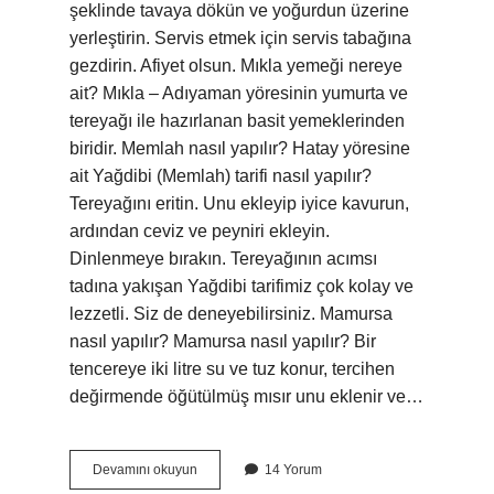
şeklinde tavaya dökün ve yoğurdun üzerine
yerleştirin. Servis etmek için servis tabağına
gezdirin. Afiyet olsun. Mıkla yemeği nereye
ait? Mıkla – Adıyaman yöresinin yumurta ve
tereyağı ile hazırlanan basit yemeklerinden
biridir. Memlah nasıl yapılır? Hatay yöresine
ait Yağdibi (Memlah) tarifi nasıl yapılır?
Tereyağını eritin. Unu ekleyip iyice kavurun,
ardından ceviz ve peyniri ekleyin.
Dinlenmeye bırakın. Tereyağının acımsı
tadına yakışan Yağdibi tarifimiz çok kolay ve
lezzetli. Siz de deneyebilirsiniz. Mamursa
nasıl yapılır? Mamursa nasıl yapılır? Bir
tencereye iki litre su ve tuz konur, tercihen
değirmende öğütülmüş mısır unu eklenir ve…
Mikla
Devamını okuyun
14 Yorum
Nasil