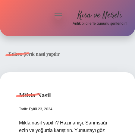
Kısa ve Neşeli
menüyü
aç
Anlık bilgilerle gününü şenlendir!
Anasayfa
Gizlilik Politikası
Etiket:
Şorık nasıl yapılır
Yasal Uyarı
Hakkımızda
Mikla Nasil
Tarih: Eylül 23, 2024
Mıkla nasıl yapılır? Hazırlanışı: Sarımsağı
ezin ve yoğurtla karıştırın. Yumurtayı göz