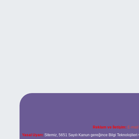
Reklam ve İletişim:
E-mail
Yasal Uyarı:
Sitemiz, 5651 Sayılı Kanun gereğince Bilgi Teknolojileri 