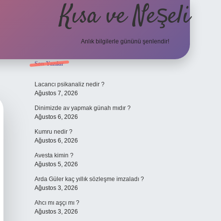
Kısa ve Neşeli
Anlık bilgilerle gününü şenlendir!
Sidebar
Son Yazılar
grandoperabet g
Lacancı psikanaliz nedir ?
Ağustos 7, 2026
Dinimizde av yapmak günah mıdır ?
Ağustos 6, 2026
Kumru nedir ?
Ağustos 6, 2026
Avesta kimin ?
Ağustos 5, 2026
Arda Güler kaç yıllık sözleşme imzaladı ?
Ağustos 3, 2026
Ahcı mı aşçı mı ?
Ağustos 3, 2026