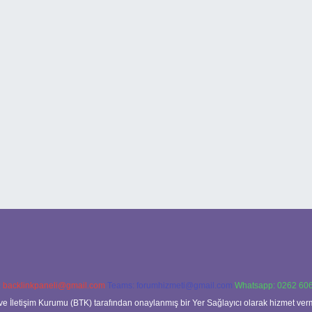
:
backlinkpaneli@gmail.com
Teams:
forumhizmeti@gmail.com
Whatsapp: 0262 606
ve İletişim Kurumu (BTK) tarafından onaylanmış bir Yer Sağlayıcı olarak hizmet verm