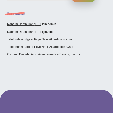
Son yorumlar
Napalm Death Hangi Tür
için
admin
Napalm Death Hangi Tür
için
Alper
Telefondaki Bilgiler Pcye Nasıl Aktarılır
için
admin
Telefondaki Bilgiler Pcye Nasıl Aktarılır
için
Aysel
Osmanlı Devleti Deniz Askerlerine Ne Denir
için
admin
rabet giriş