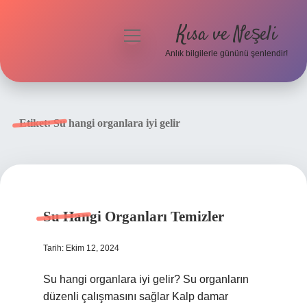
Kısa ve Neşeli
menüyü
aç
Anlık bilgilerle gününü şenlendir!
Anasayfa
Gizlilik Politikası
Etiket:
Su hangi organlara iyi gelir
Yasal Uyarı
Hakkımızda
Su Hangi Organları Temizler
Tarih: Ekim 12, 2024
Su hangi organlara iyi gelir? Su organların
düzenli çalışmasını sağlar Kalp damar