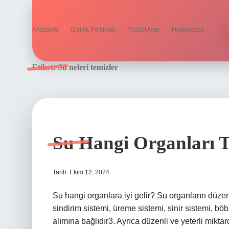
Anasayfa
Gizlilik Politikası
Yasal Uyarı
Hakkımızda
Etiket:
Su neleri temizler
Su Hangi Organları T
Tarih: Ekim 12, 2024
Su hangi organlara iyi gelir? Su organların düze
sindirim sistemi, üreme sistemi, sinir sistemi, bö
alımına bağlıdır3. Ayrıca düzenli ve yeterli mikta