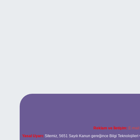
Reklam ve İletişim:
E-mail
Yasal Uyarı:
Sitemiz, 5651 Sayılı Kanun gereğince Bilgi Teknolojileri 