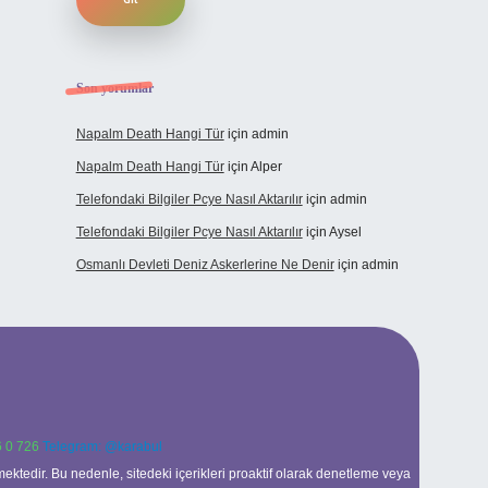
Son yorumlar
Napalm Death Hangi Tür
için
admin
Napalm Death Hangi Tür
için
Alper
Telefondaki Bilgiler Pcye Nasıl Aktarılır
için
admin
Telefondaki Bilgiler Pcye Nasıl Aktarılır
için
Aysel
Osmanlı Devleti Deniz Askerlerine Ne Denir
için
admin
 0 726
Telegram: @karabul
ektedir. Bu nedenle, sitedeki içerikleri proaktif olarak denetleme veya