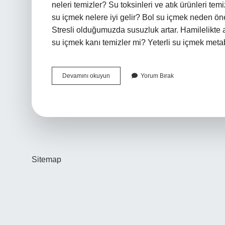
neleri temizler? Su toksinleri ve atık ürünleri te
su içmek nelere iyi gelir? Bol su içmek neden önem
Stresli olduğumuzda susuzluk artar. Hamilelikte ar
su içmek kanı temizler mi? Yeterli su içmek met
Su
Devamını okuyun
Yorum Bırak
Hangi
Organları
Temizler
Sitemap