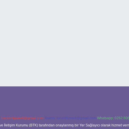
:
backlinkpaneli@gmail.com
Teams:
forumhizmeti@gmail.com
Whatsapp: 0262 606
ve İletişim Kurumu (BTK) tarafından onaylanmış bir Yer Sağlayıcı olarak hizmet verm