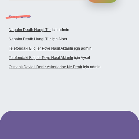
Son yorumlar
Napalm Death Hangi Tür
için
admin
Napalm Death Hangi Tür
için
Alper
Telefondaki Bilgiler Pcye Nasıl Aktarılır
için
admin
Telefondaki Bilgiler Pcye Nasıl Aktarılır
için
Aysel
Osmanlı Devleti Deniz Askerlerine Ne Denir
için
admin
perabet giriş