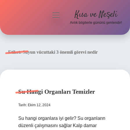
Kısa ve Neşeli
menüyü
aç
Anlık bilgilerle gününü şenlendir!
Anasayfa
Gizlilik Politikası
Etiket:
Suyun vücuttaki 3 önemli görevi nedir
Yasal Uyarı
Hakkımızda
Su Hangi Organları Temizler
Tarih: Ekim 12, 2024
Su hangi organlara iyi gelir? Su organların
düzenli çalışmasını sağlar Kalp damar