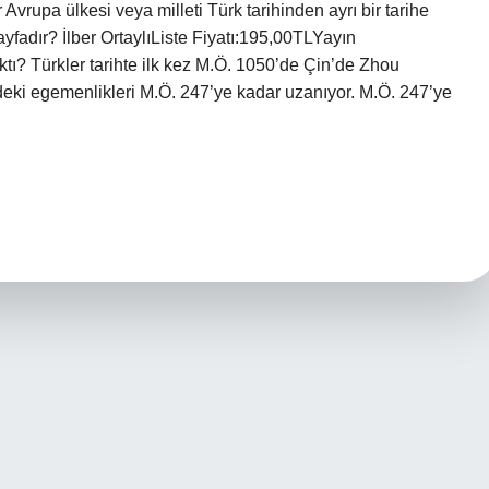
vrupa ülkesi veya milleti Türk tarihinden ayrı bir tarihe
ayfadır? İlber OrtaylıListe Fiyatı:195,00TLYayın
ktı? Türkler tarihte ilk kez M.Ö. 1050’de Çin’de Zhou
’deki egemenlikleri M.Ö. 247’ye kadar uzanıyor. M.Ö. 247’ye