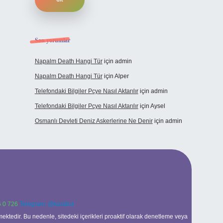
Son yorumlar
Napalm Death Hangi Tür
için
admin
Napalm Death Hangi Tür
için
Alper
Telefondaki Bilgiler Pcye Nasıl Aktarılır
için
admin
Telefondaki Bilgiler Pcye Nasıl Aktarılır
için
Aysel
Osmanlı Devleti Deniz Askerlerine Ne Denir
için
admin
 0 726
Telegram: @karabul
ektedir. Bu nedenle, sitedeki içerikleri proaktif olarak denetleme veya