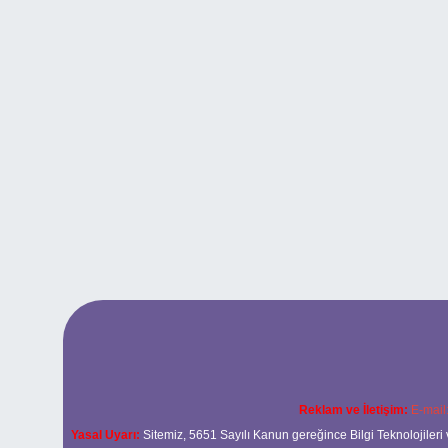
Reklam ve İletişim:
E-mail
Yasal Uyarı:
Sitemiz, 5651 Sayılı Kanun gereğince Bilgi Teknolojileri 