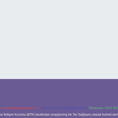
:
backlinkpaneli@gmail.com
Teams:
forumhizmeti@gmail.com
Whatsapp: 0262 606
ve İletişim Kurumu (BTK) tarafından onaylanmış bir Yer Sağlayıcı olarak hizmet verm