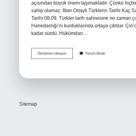
açısından büyük önem taşımaktadır. Çünkü hiçbir A
sahip olamaz. İlber Ortayli Türklerin Tarihi Kaç S
Tarihi:08.09. Türkler tarih sahnesine ne zaman çı
Hanedanlığı’nı kurduklarında ortaya çıktılar. Çin
kadar sürdü. Hükümdarı…
Ilber
Devamını okuyun
Yorum Bırak
Ortaylı
Türklerin
Tarihi
Neyi
Anlatıyor
Sitemap