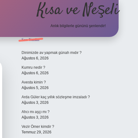
Kısa ve Neşeli
Anlık bilgilerle gününü şenlendir!
Sidebar
Son Yazılar
grandoperabet giriş
Dinimizde av yapmak günah mıdır ?
Ağustos 6, 2026
Kumru nedir ?
Ağustos 6, 2026
Avesta kimin ?
Ağustos 5, 2026
Arda Güler kaç yıllık sözleşme imzaladı ?
Ağustos 3, 2026
Ahcı mı aşçı mı ?
Ağustos 3, 2026
Vezir Ömer kimdir ?
Temmuz 29, 2026