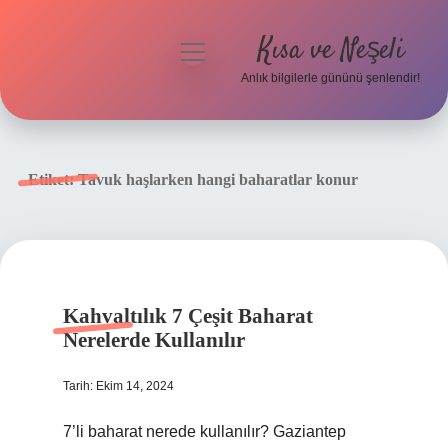
Kısa ve Neşeli
menüyü
aç
Anlık bilgilerle gününü şenlendir!
Anasayfa
Gizlilik Politikası
Etiket:
Tavuk haşlarken hangi baharatlar konur
Yasal Uyarı
Hakkımızda
Kahvaltılık 7 Çeşit Baharat
Nerelerde Kullanılır
Tarih: Ekim 14, 2024
7’li baharat nerede kullanılır? Gaziantep