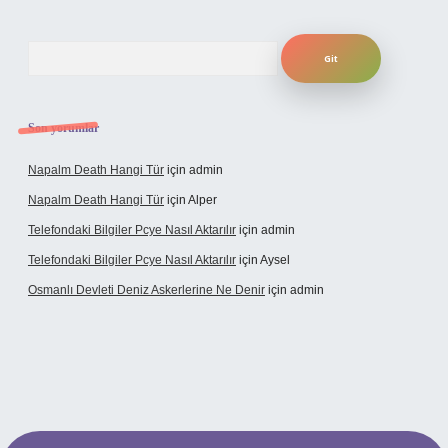
Arama
Son yorumlar
Napalm Death Hangi Tür
için
admin
Napalm Death Hangi Tür
için
Alper
Telefondaki Bilgiler Pcye Nasıl Aktarılır
için
admin
Telefondaki Bilgiler Pcye Nasıl Aktarılır
için
Aysel
Osmanlı Devleti Deniz Askerlerine Ne Denir
için
admin
erabet giriş