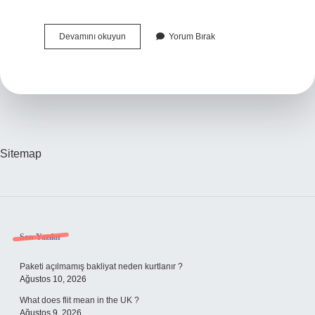
Kahvaltılık
Devamını okuyun
Yorum Bırak
7
Çeşit
Baharat
Nerelerde
Kullanılır
Sitemap
Sidebar
Son Yazılar
Paketi açılmamış bakliyat neden kurtlanır ?
Ağustos 10, 2026
What does flit mean in the UK ?
Ağustos 9, 2026