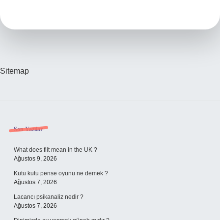
Ne
Demek
Sitemap
Sidebar
Son Yazılar
What does flit mean in the UK ?
Ağustos 9, 2026
Kutu kutu pense oyunu ne demek ?
Ağustos 7, 2026
Lacancı psikanaliz nedir ?
Ağustos 7, 2026