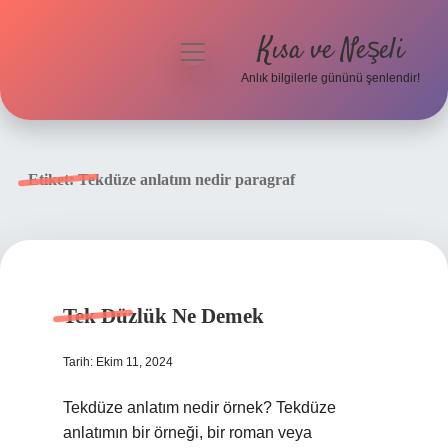
Kısa ve Neşeli
menüyü
aç
Anlık bilgilerle gününü şenlendir!
Anasayfa
Gizlilik Politikası
Etiket:
Tekdüze anlatım nedir paragraf
Yasal Uyarı
Hakkımızda
Tek Düzlük Ne Demek
Tarih: Ekim 11, 2024
Tekdüze anlatım nedir örnek? Tekdüze
anlatımın bir örneği, bir roman veya