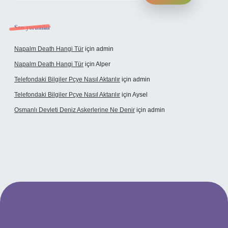
Son yorumlar
Napalm Death Hangi Tür
için
admin
Napalm Death Hangi Tür
için
Alper
Telefondaki Bilgiler Pcye Nasıl Aktarılır
için
admin
Telefondaki Bilgiler Pcye Nasıl Aktarılır
için
Aysel
Osmanlı Devleti Deniz Askerlerine Ne Denir
için
admin
rabet giriş