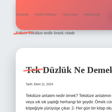
Anasayfa
Gizlilik Politikası
Yasal Uyarı
Hakkımızda
Etiket:
Tekdüze nedir örnek cümle
Tek Düzlük Ne Deme
Tarih: Ekim 11, 2024
Tekdüze anlatım nedir örnek? Tekdüze anlatımın b
veya sık sık yaptığı herhangi bir şeydir. Örnek cü
köpeğiyle yürüyüşe çıkar. 2- Her gün bir kitap o