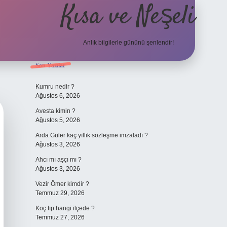
Kısa ve Neşeli
Anlık bilgilerle gününü şenlendir!
Sidebar
Son Yazılar
grandoperabet g
Kumru nedir ?
Ağustos 6, 2026
Avesta kimin ?
Ağustos 5, 2026
Arda Güler kaç yıllık sözleşme imzaladı ?
Ağustos 3, 2026
Ahcı mı aşçı mı ?
Ağustos 3, 2026
Vezir Ömer kimdir ?
Temmuz 29, 2026
Koç tıp hangi ilçede ?
Temmuz 27, 2026