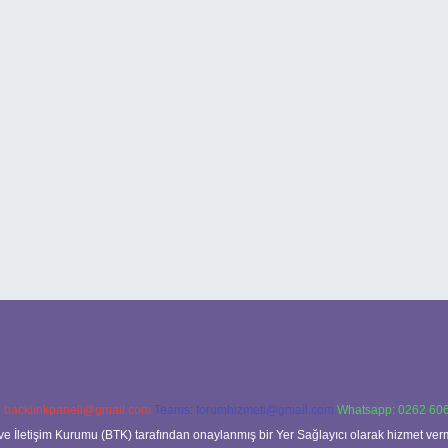
:
backlinkpaneli@gmail.com
Teams:
forumhizmeti@gmail.com
Whatsapp: 0262 606
ve İletişim Kurumu (BTK) tarafından onaylanmış bir Yer Sağlayıcı olarak hizmet verm