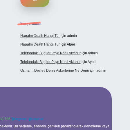
Son yorumlar
Napalm Death Hangi Tür
için
admin
Napalm Death Hangi Tür
için
Alper
Telefondaki Bilgiler Pcye Nasıl Aktarılır
için
admin
Telefondaki Bilgiler Pcye Nasıl Aktarılır
için
Aysel
Osmanlı Devleti Deniz Askerlerine Ne Denir
için
admin
 0 726
Telegram: @karabul
ektedir. Bu nedenle, sitedeki içerikleri proaktif olarak denetleme veya