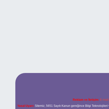
Reklam ve İletişim:
E-mail
Yasal Uyarı:
Sitemiz, 5651 Sayılı Kanun gereğince Bilgi Teknolojileri 