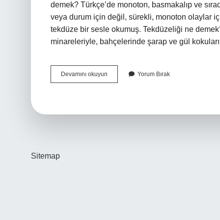
demek? Türkçe’de monoton, basmakalıp ve sıradan
veya durum için değil, sürekli, monoton olaylar iç
tekdüze bir sesle okumuş. Tekdüzeliği ne demek? 
minareleriyle, bahçelerinde şarap ve gül kokular
Tek
Devamını okuyun
Yorum Bırak
Düzlük
Ne
Demek
Sitemap