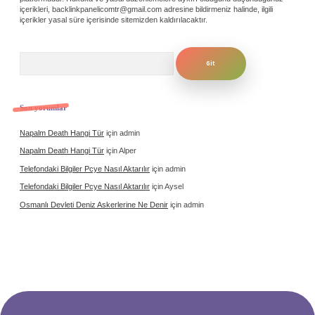
içerikleri,
backlinkpanelicomtr@gmail.com
adresine bildirmeniz halinde, ilgili
içerikler yasal süre içerisinde sitemizden kaldırılacaktır.
Arama
Son yorumlar
Napalm Death Hangi Tür
için
admin
Napalm Death Hangi Tür
için
Alper
Telefondaki Bilgiler Pcye Nasıl Aktarılır
için
admin
Telefondaki Bilgiler Pcye Nasıl Aktarılır
için
Aysel
Osmanlı Devleti Deniz Askerlerine Ne Denir
için
admin