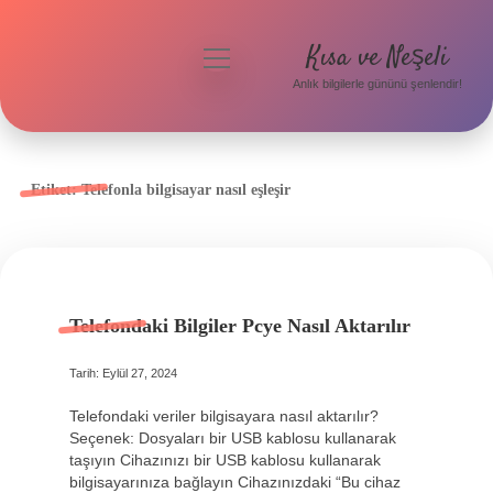
Kısa ve Neşeli
menüyü
aç
Anlık bilgilerle gününü şenlendir!
Anasayfa
Gizlilik Politikası
Etiket:
Telefonla bilgisayar nasıl eşleşir
Yasal Uyarı
Hakkımızda
Telefondaki Bilgiler Pcye Nasıl Aktarılır
Tarih: Eylül 27, 2024
Telefondaki veriler bilgisayara nasıl aktarılır?
Seçenek: Dosyaları bir USB kablosu kullanarak
taşıyın Cihazınızı bir USB kablosu kullanarak
bilgisayarınıza bağlayın Cihazınızdaki “Bu cihaz