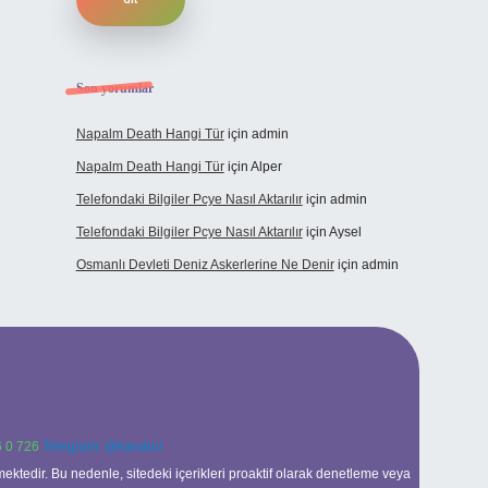
Son yorumlar
Napalm Death Hangi Tür
için
admin
Napalm Death Hangi Tür
için
Alper
Telefondaki Bilgiler Pcye Nasıl Aktarılır
için
admin
Telefondaki Bilgiler Pcye Nasıl Aktarılır
için
Aysel
Osmanlı Devleti Deniz Askerlerine Ne Denir
için
admin
 0 726
Telegram: @karabul
ektedir. Bu nedenle, sitedeki içerikleri proaktif olarak denetleme veya