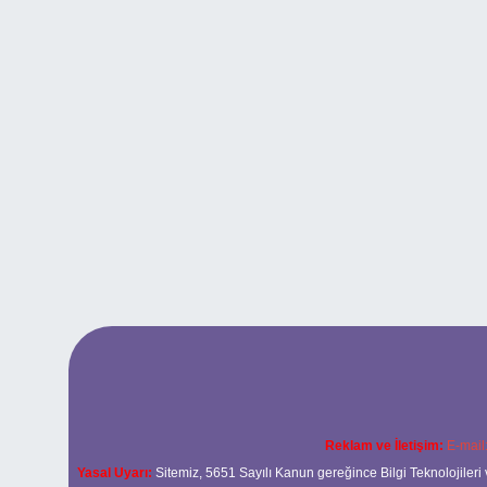
Reklam ve İletişim:
E-mail
Yasal Uyarı:
Sitemiz, 5651 Sayılı Kanun gereğince Bilgi Teknolojileri 