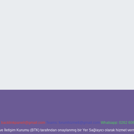
:
backlinkpaneli@gmail.com
Teams:
forumhizmeti@gmail.com
Whatsapp: 0262 606
ve İletişim Kurumu (BTK) tarafından onaylanmış bir Yer Sağlayıcı olarak hizmet verm