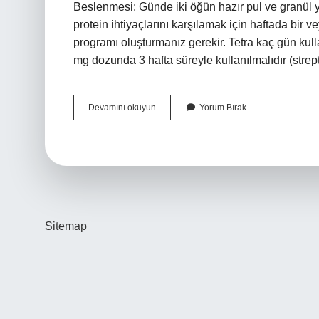
Beslenmesi: Günde iki öğün hazır pul ve granül y
protein ihtiyaçlarını karşılamak için haftada bir 
programı oluşturmanız gerekir. Tetra kaç gün ku
mg dozunda 3 hafta süreyle kullanılmalıdır (str
Tetra
Devamını okuyun
Yorum Bırak
Balığı
Kaç
Gün
Aç
Kalabilir
Sitemap