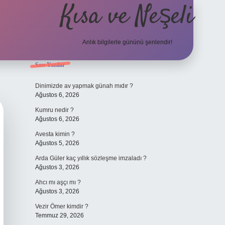
Kısa ve Neşeli
Anlık bilgilerle gününü şenlendir!
Sidebar
Son Yazılar
grandoperabet g
Dinimizde av yapmak günah mıdır ?
Ağustos 6, 2026
Kumru nedir ?
Ağustos 6, 2026
Avesta kimin ?
Ağustos 5, 2026
Arda Güler kaç yıllık sözleşme imzaladı ?
Ağustos 3, 2026
Ahcı mı aşçı mı ?
Ağustos 3, 2026
Vezir Ömer kimdir ?
Temmuz 29, 2026