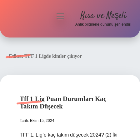
Kısa ve Neşeli
menüyü
aç
Anlık bilgilerle gününü şenlendir!
Anasayfa
Gizlilik Politikası
Etiket:
TFF 1 Ligde kimler çıkıyor
Yasal Uyarı
Hakkımızda
Tff 1 Lig Puan Durumları Kaç
Takım Düşecek
Tarih: Ekim 15, 2024
TFF 1. Lig’e kaç takım düşecek 2024? (2) İki