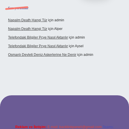
Son yorumlar
Napalm Death Hangi Tür
için
admin
Napalm Death Hangi Tür
için
Alper
Telefondaki Bilgiler Pcye Nasıl Aktarılır
için
admin
Telefondaki Bilgiler Pcye Nasıl Aktarılır
için
Aysel
Osmanlı Devleti Deniz Askerlerine Ne Denir
için
admin
rabet giriş
Reklam ve İletişim:
E-mail:
backlinkpaneli@gmail.com
Teams: