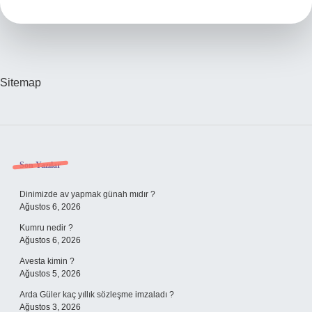
Puan
Durumları
Kaç
Takım
Düşecek
Sitemap
Sidebar
Son Yazılar
Dinimizde av yapmak günah mıdır ?
Ağustos 6, 2026
Kumru nedir ?
Ağustos 6, 2026
Avesta kimin ?
Ağustos 5, 2026
Arda Güler kaç yıllık sözleşme imzaladı ?
Ağustos 3, 2026