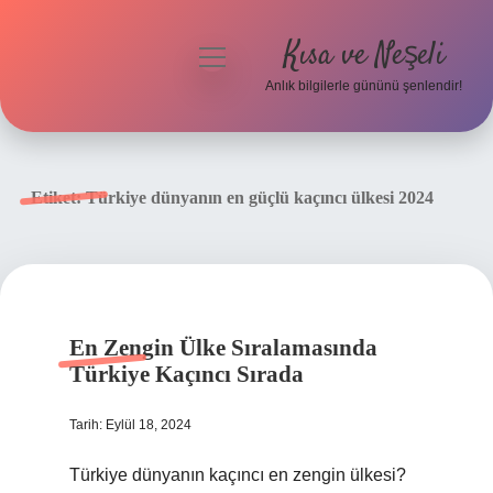
Kısa ve Neşeli
menüyü
aç
Anlık bilgilerle gününü şenlendir!
Anasayfa
Gizlilik Politikası
Etiket:
Türkiye dünyanın en güçlü kaçıncı ülkesi 2024
Yasal Uyarı
Hakkımızda
En Zengin Ülke Sıralamasında
Türkiye Kaçıncı Sırada
Tarih: Eylül 18, 2024
Türkiye dünyanın kaçıncı en zengin ülkesi?