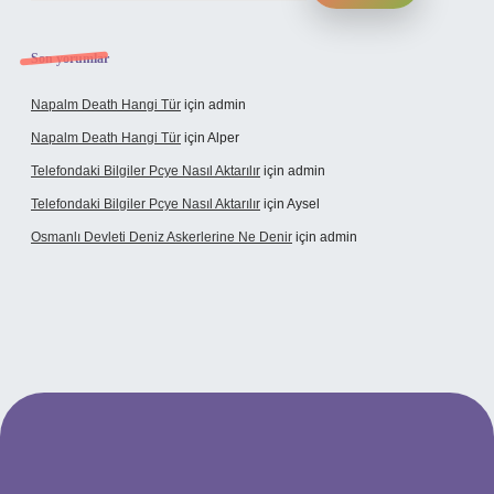
Son yorumlar
Napalm Death Hangi Tür
için
admin
Napalm Death Hangi Tür
için
Alper
Telefondaki Bilgiler Pcye Nasıl Aktarılır
için
admin
Telefondaki Bilgiler Pcye Nasıl Aktarılır
için
Aysel
Osmanlı Devleti Deniz Askerlerine Ne Denir
için
admin
rabet giriş