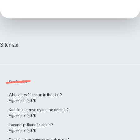
Ülke
Sıralamasında
Türkiye
Kaçıncı
Sırada
Sitemap
Sidebar
Son Yazılar
What does flit mean in the UK ?
Ağustos 9, 2026
Kutu kutu pense oyunu ne demek ?
Ağustos 7, 2026
Lacancı psikanaliz nedir ?
Ağustos 7, 2026