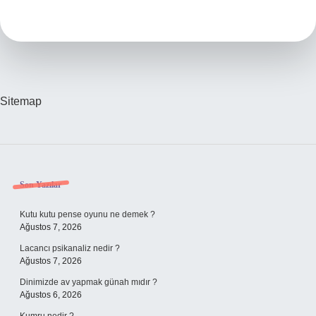
Ülke
Sıralamasında
Türkiye
Kaçıncı
Sırada
Sitemap
Sidebar
Son Yazılar
Kutu kutu pense oyunu ne demek ?
Ağustos 7, 2026
Lacancı psikanaliz nedir ?
Ağustos 7, 2026
Dinimizde av yapmak günah mıdır ?
Ağustos 6, 2026