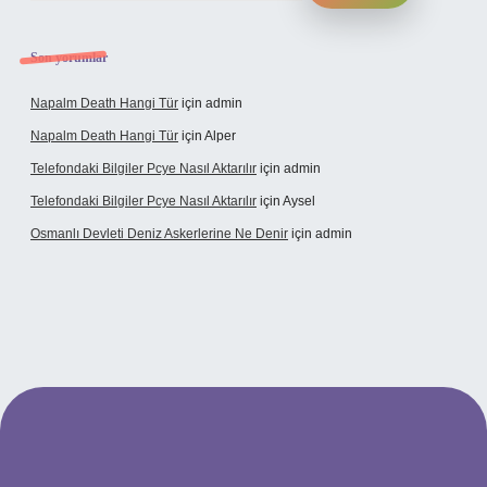
Son yorumlar
Napalm Death Hangi Tür
için
admin
Napalm Death Hangi Tür
için
Alper
Telefondaki Bilgiler Pcye Nasıl Aktarılır
için
admin
Telefondaki Bilgiler Pcye Nasıl Aktarılır
için
Aysel
Osmanlı Devleti Deniz Askerlerine Ne Denir
için
admin
rabet giriş