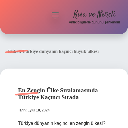
Kısa ve Neşeli
menüyü
aç
Anlık bilgilerle gününü şenlendir!
Anasayfa
Gizlilik Politikası
Etiket:
Türkiye dünyanın kaçıncı büyük ülkesi
Yasal Uyarı
Hakkımızda
En Zengin Ülke Sıralamasında
Türkiye Kaçıncı Sırada
Tarih: Eylül 18, 2024
Türkiye dünyanın kaçıncı en zengin ülkesi?