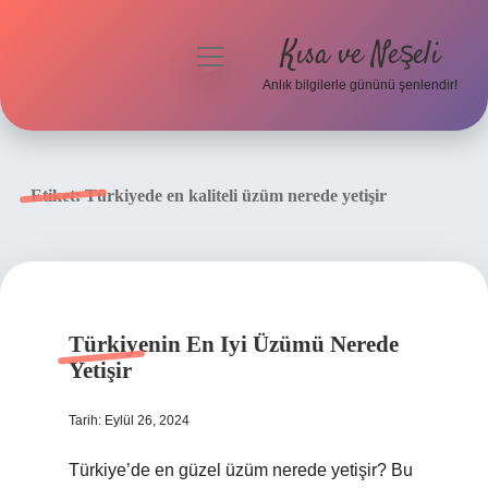
Kısa ve Neşeli
menüyü
aç
Anlık bilgilerle gününü şenlendir!
Anasayfa
Gizlilik Politikası
Etiket:
Türkiyede en kaliteli üzüm nerede yetişir
Yasal Uyarı
Hakkımızda
Türkiyenin En Iyi Üzümü Nerede
Yetişir
Tarih: Eylül 26, 2024
Türkiye’de en güzel üzüm nerede yetişir? Bu