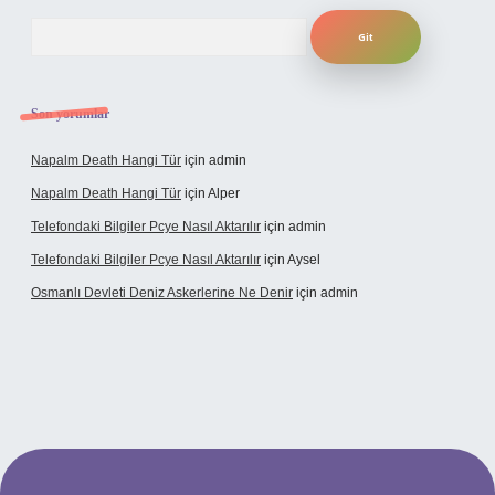
Arama
Son yorumlar
Napalm Death Hangi Tür
için
admin
Napalm Death Hangi Tür
için
Alper
Telefondaki Bilgiler Pcye Nasıl Aktarılır
için
admin
Telefondaki Bilgiler Pcye Nasıl Aktarılır
için
Aysel
Osmanlı Devleti Deniz Askerlerine Ne Denir
için
admin
rabet giriş