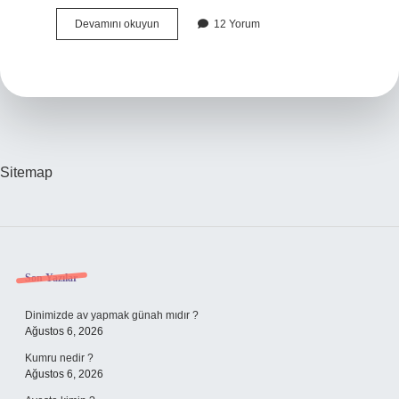
Türkiyenin
Devamını okuyun
12 Yorum
En
Iyi
Üzümü
Nerede
Yetişir
Sitemap
Sidebar
Son Yazılar
Dinimizde av yapmak günah mıdır ?
Ağustos 6, 2026
Kumru nedir ?
Ağustos 6, 2026