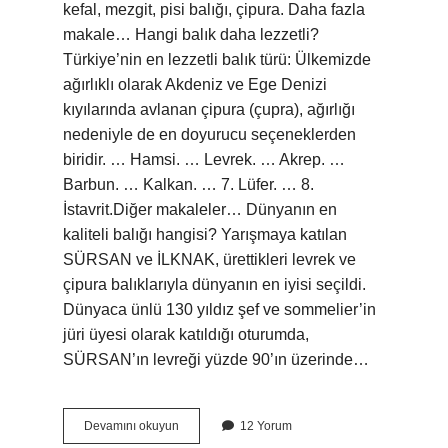
kefal, mezgit, pisi balığı, çipura. Daha fazla
makale… Hangi balık daha lezzetli?
Türkiye’nin en lezzetli balık türü: Ülkemizde
ağırlıklı olarak Akdeniz ve Ege Denizi
kıyılarında avlanan çipura (çupra), ağırlığı
nedeniyle de en doyurucu seçeneklerden
biridir. … Hamsi. … Levrek. … Akrep. …
Barbun. … Kalkan. … 7. Lüfer. … 8.
İstavrit.Diğer makaleler… Dünyanın en
kaliteli balığı hangisi? Yarışmaya katılan
SÜRSAN ve İLKNAK, ürettikleri levrek ve
çipura balıklarıyla dünyanın en iyisi seçildi.
Dünyaca ünlü 130 yıldız şef ve sommelier’in
jüri üyesi olarak katıldığı oturumda,
SÜRSAN’ın levreği yüzde 90’ın üzerinde…
Dünyanın
Devamını okuyun
12 Yorum
En