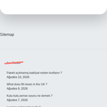
Lezzetli
Balığı
Nedir
Sitemap
Sidebar
Son Yazılar
Paketi açılmamış bakliyat neden kurtlanır ?
Ağustos 10, 2026
What does flit mean in the UK ?
Ağustos 9, 2026
Kutu kutu pense oyunu ne demek ?
Ağustos 7, 2026