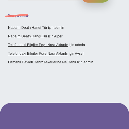
Son yorumlar
Napalm Death Hangi Tür
için
admin
Napalm Death Hangi Tür
için
Alper
Telefondaki Bilgiler Pcye Nasıl Aktarılır
için
admin
Telefondaki Bilgiler Pcye Nasıl Aktarılır
için
Aysel
Osmanlı Devleti Deniz Askerlerine Ne Denir
için
admin
erabet giriş