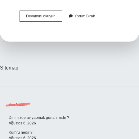
Beraat
Devamını okuyun
Yorum Bırak
Eden
Biri
Tazminat
Alabilir
Mi
Sitemap
Sidebar
Son Yazılar
Dinimizde av yapmak günah mıdır ?
Ağustos 6, 2026
Kumru nedir ?
Ağustos 6, 2026