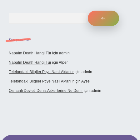
Arama
Son yorumlar
Napalm Death Hangi Tür
için
admin
Napalm Death Hangi Tür
için
Alper
Telefondaki Bilgiler Pcye Nasıl Aktarılır
için
admin
Telefondaki Bilgiler Pcye Nasıl Aktarılır
için
Aysel
Osmanlı Devleti Deniz Askerlerine Ne Denir
için
admin
rabet giriş