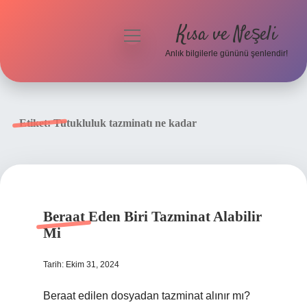
Kısa ve Neşeli
menüyü
aç
Anlık bilgilerle gününü şenlendir!
Anasayfa
Gizlilik Politikası
Etiket:
Tutukluluk tazminatı ne kadar
Yasal Uyarı
Hakkımızda
Beraat Eden Biri Tazminat Alabilir
Mi
Tarih: Ekim 31, 2024
Beraat edilen dosyadan tazminat alınır mı?