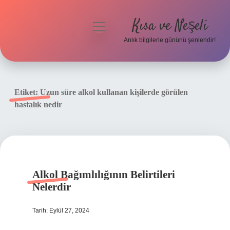
Kısa ve Neşeli
menüyü
aç
Anlık bilgilerle gününü şenlendir!
Anasayfa
Gizlilik Politikası
Etiket:
Uzun süre alkol kullanan kişilerde görülen
hastalık nedir
Yasal Uyarı
Hakkımızda
Alkol Bağımlılığının Belirtileri
Nelerdir
Tarih: Eylül 27, 2024