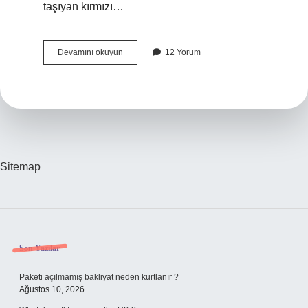
taşıyan kırmızı…
Alkol
Devamını okuyun
12 Yorum
Bağımlılığının
Belirtileri
Nelerdir
Sitemap
Sidebar
Son Yazılar
Paketi açılmamış bakliyat neden kurtlanır ?
Ağustos 10, 2026