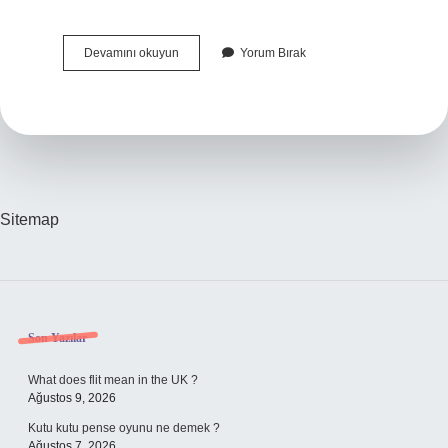
Atak
Devamını okuyun
Yorum Bırak
Helikopteri
Kaç
Kilo
Sitemap
Sidebar
Son Yazılar
What does flit mean in the UK ?
Ağustos 9, 2026
Kutu kutu pense oyunu ne demek ?
Ağustos 7, 2026