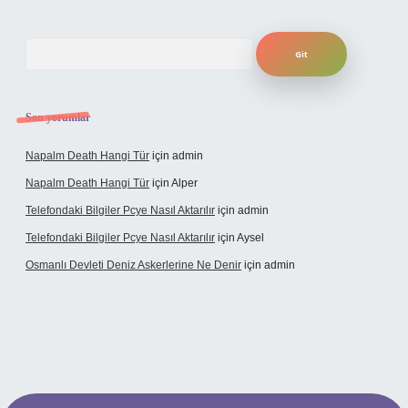
Arama
Son yorumlar
Napalm Death Hangi Tür
için
admin
Napalm Death Hangi Tür
için
Alper
Telefondaki Bilgiler Pcye Nasıl Aktarılır
için
admin
Telefondaki Bilgiler Pcye Nasıl Aktarılır
için
Aysel
Osmanlı Devleti Deniz Askerlerine Ne Denir
için
admin
rabet giriş