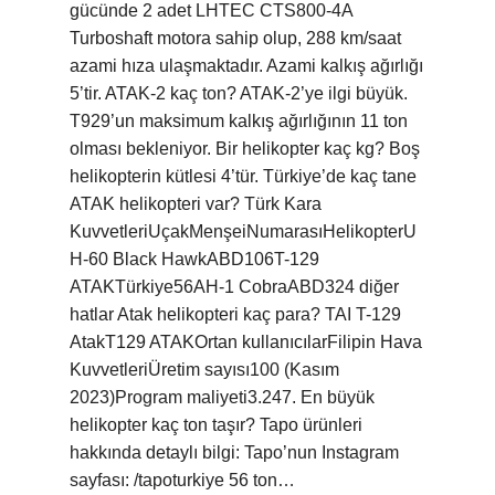
gücünde 2 adet LHTEC CTS800-4A
Turboshaft motora sahip olup, 288 km/saat
azami hıza ulaşmaktadır. Azami kalkış ağırlığı
5’tir. ATAK-2 kaç ton? ATAK-2’ye ilgi büyük.
T929’un maksimum kalkış ağırlığının 11 ton
olması bekleniyor. Bir helikopter kaç kg? Boş
helikopterin kütlesi 4’tür. Türkiye’de kaç tane
ATAK helikopteri var? Türk Kara
KuvvetleriUçakMenşeiNumarasıHelikopterU
H-60 Black HawkABD106T-129
ATAKTürkiye56AH-1 CobraABD324 diğer
hatlar Atak helikopteri kaç para? TAI T-129
AtakT129 ATAKOrtan kullanıcılarFilipin Hava
KuvvetleriÜretim sayısı100 (Kasım
2023)Program maliyeti3.247. En büyük
helikopter kaç ton taşır? Tapo ürünleri
hakkında detaylı bilgi: Tapo’nun Instagram
sayfası: /tapoturkiye 56 ton…