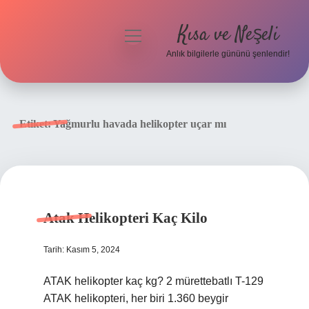
Kısa ve Neşeli
menüyü
aç
Anlık bilgilerle gününü şenlendir!
Anasayfa
Gizlilik Politikası
Etiket:
Yağmurlu havada helikopter uçar mı
Yasal Uyarı
Hakkımızda
Atak Helikopteri Kaç Kilo
Tarih: Kasım 5, 2024
ATAK helikopter kaç kg? 2 mürettebatlı T-129
ATAK helikopteri, her biri 1.360 beygir