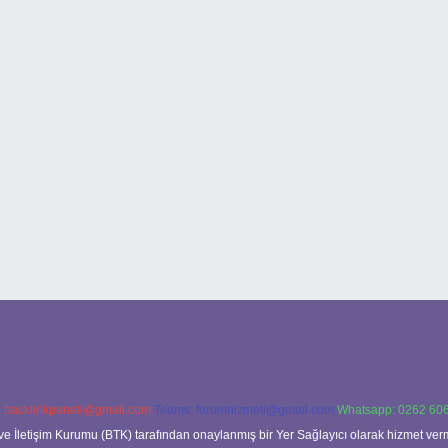
:
backlinkpaneli@gmail.com
Teams:
forumhizmeti@gmail.com
Whatsapp: 0262 606
ve İletişim Kurumu (BTK) tarafından onaylanmış bir Yer Sağlayıcı olarak hizmet verm