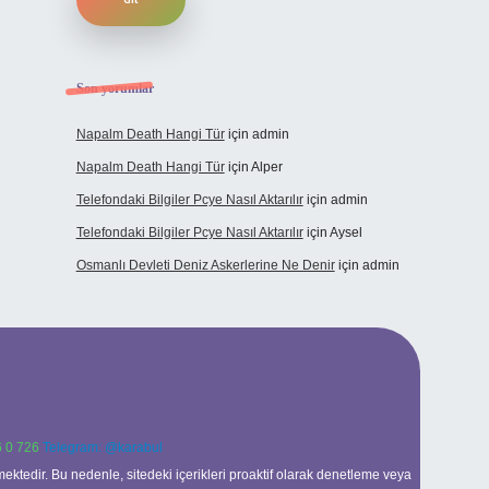
Son yorumlar
Napalm Death Hangi Tür
için
admin
Napalm Death Hangi Tür
için
Alper
Telefondaki Bilgiler Pcye Nasıl Aktarılır
için
admin
Telefondaki Bilgiler Pcye Nasıl Aktarılır
için
Aysel
Osmanlı Devleti Deniz Askerlerine Ne Denir
için
admin
 0 726
Telegram: @karabul
ektedir. Bu nedenle, sitedeki içerikleri proaktif olarak denetleme veya