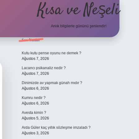
Kısa ve Neşeli
Anlık bilgilerle gününü şenlendir!
Sidebar
Son Yazılar
grandoperabet g
Kutu kutu pense oyunu ne demek ?
Ağustos 7, 2026
Lacancı psikanaliz nedir ?
Ağustos 7, 2026
Dinimizde av yapmak günah mıdır ?
Ağustos 6, 2026
Kumru nedir ?
Ağustos 6, 2026
Avesta kimin ?
Ağustos 5, 2026
Arda Güler kaç yıllık sözleşme imzaladı ?
Ağustos 3, 2026