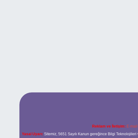
Reklam ve İletişim:
E-mail
Yasal Uyarı:
Sitemiz, 5651 Sayılı Kanun gereğince Bilgi Teknolojileri 