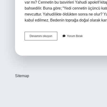
var mı? Cennetin bu tasvirleri Yahudi apokrif kita
bahsedilir. Buna göre; “Yedi cennetin üçüncü kat
mevcuttur. Yahudilikte öldükten sonra ne olur? 
kabul edilmez. Bedenin toprağa doğal olarak k
Yahudiler
Devamını okuyun
Yorum Bırak
Ahirete
Inanir
Mi
Sitemap