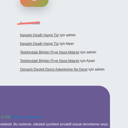
Son yorumlar
Napalm Death Hangi Tür
için
admin
Napalm Death Hangi Tür
için
Alper
Telefondaki Bilgiler Pcye Nasıl Aktarılır
için
admin
Telefondaki Bilgiler Pcye Nasıl Aktarılır
için
Aysel
Osmanlı Devleti Deniz Askerlerine Ne Denir
için
admin
 0 726
Telegram: @karabul
ektedir. Bu nedenle, sitedeki içerikleri proaktif olarak denetleme veya