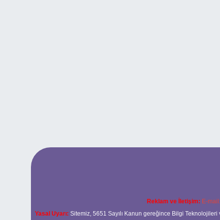
Reklam ve İletişim:
E-mail
Yasal Uyarı:
Sitemiz, 5651 Sayılı Kanun gereğince Bilgi Teknolojileri 