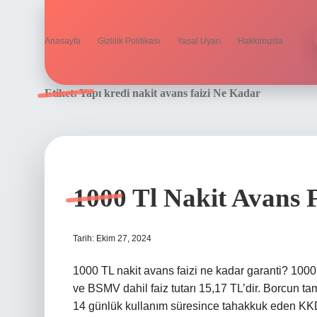
Anasayfa
Gizlilik Politikası
Yasal Uyarı
Hakkımızda
Etiket:
Yapı kredi nakit avans faizi Ne Kadar
1000 Tl Nakit Avans 
Tarih: Ekim 27, 2024
1000 TL nakit avans faizi ne kadar garanti? 100
ve BSMV dahil faiz tutarı 15,17 TL’dir. Borcun t
14 günlük kullanım süresince tahakkuk eden KKDF