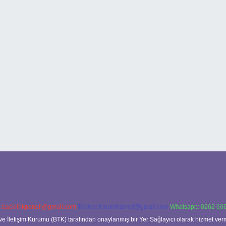
:
backlinkpaneli@gmail.com
Teams:
forumhizmeti@gmail.com
Whatsapp: 0262 606
ve İletişim Kurumu (BTK) tarafından onaylanmış bir Yer Sağlayıcı olarak hizmet verm