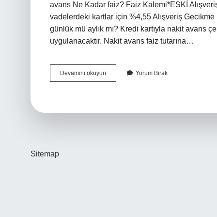
avans Ne Kadar faiz? Faiz Kalemi*ESKİ Alışveri
vadelerdeki kartlar için %4,55 Alışveriş Gecikme
günlük mü aylık mı? Kredi kartıyla nakit avans çek
uygulanacaktır. Nakit avans faiz tutarına…
1000
Devamını okuyun
Yorum Bırak
Tl
Nakit
Avans
Faizi
Ne
Kadar
Yapı
Kredi
Sitemap