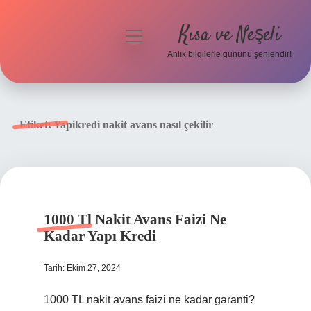
Kısa ve Neşeli
menüyü
aç
Anlık bilgilerle gününü şenlendir!
Anasayfa
Gizlilik Politikası
Etiket:
Yapikredi nakit avans nasıl çekilir
Yasal Uyarı
Hakkımızda
1000 Tl Nakit Avans Faizi Ne
Kadar Yapı Kredi
Tarih: Ekim 27, 2024
1000 TL nakit avans faizi ne kadar garanti?