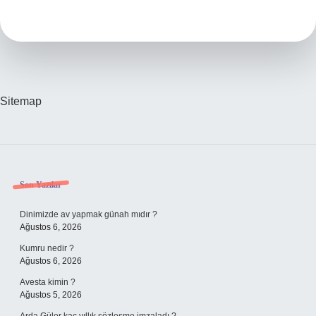
Nakit
Avans
Faizi
Ne
Kadar
Yapı
Kredi
Sitemap
Sidebar
Son Yazılar
Dinimizde av yapmak günah mıdır ?
Ağustos 6, 2026
Kumru nedir ?
Ağustos 6, 2026
Avesta kimin ?
Ağustos 5, 2026