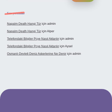
Son yorumlar
Napalm Death Hangi Tür
için
admin
Napalm Death Hangi Tür
için
Alper
Telefondaki Bilgiler Pcye Nasıl Aktarılır
için
admin
Telefondaki Bilgiler Pcye Nasıl Aktarılır
için
Aysel
Osmanlı Devleti Deniz Askerlerine Ne Denir
için
admin
rabet giriş