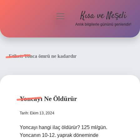
Kısa ve Neşeli
menüyü
aç
Anlık bilgilerle gününü şenlendir!
Anasayfa
Gizlilik Politikası
Etiket:
Yonca ömrü ne kadardır
Yasal Uyarı
Hakkımızda
Yoncayı Ne Öldürür
Tarih: Ekim 13, 2024
Yoncayı hangi ilaç öldürür? 125 ml/gün.
Yoncanın 10-12. yaprak döneminde