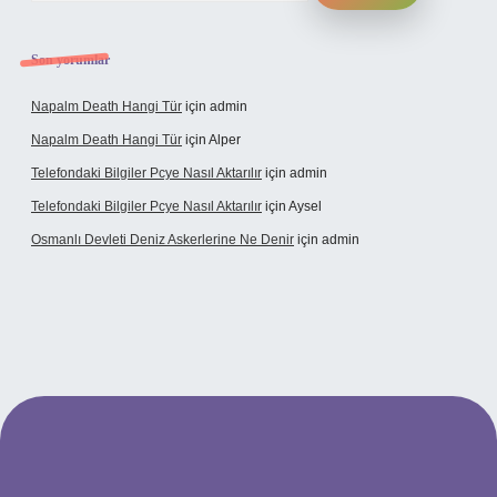
Son yorumlar
Napalm Death Hangi Tür
için
admin
Napalm Death Hangi Tür
için
Alper
Telefondaki Bilgiler Pcye Nasıl Aktarılır
için
admin
Telefondaki Bilgiler Pcye Nasıl Aktarılır
için
Aysel
Osmanlı Devleti Deniz Askerlerine Ne Denir
için
admin
perabet giriş