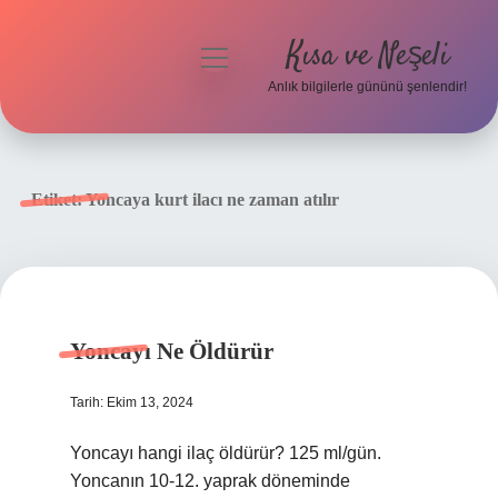
Kısa ve Neşeli
menüyü
aç
Anlık bilgilerle gününü şenlendir!
Anasayfa
Gizlilik Politikası
Etiket:
Yoncaya kurt ilacı ne zaman atılır
Yasal Uyarı
Hakkımızda
Yoncayı Ne Öldürür
Tarih: Ekim 13, 2024
Yoncayı hangi ilaç öldürür? 125 ml/gün.
Yoncanın 10-12. yaprak döneminde