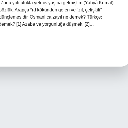
: Zorlu yolculukla yetmiş yaşına gelmiştim (Yahyâ Kemal).
zlük. Arapça ˁrḍ kökünden gelen ve “zıt, çelişkili”
Zahmet sıkıntı ne demek? [1] Azaba ve yorgunluğa düşmek. [2]…