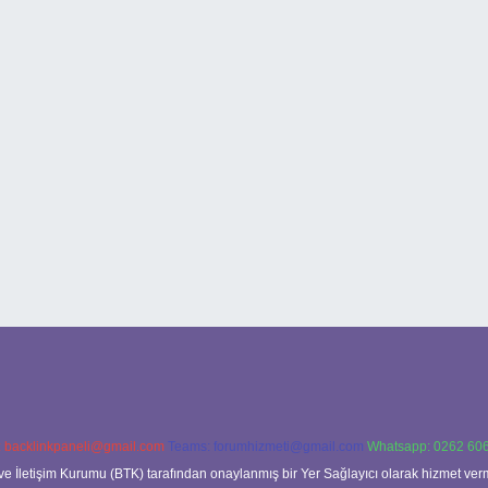
:
backlinkpaneli@gmail.com
Teams:
forumhizmeti@gmail.com
Whatsapp: 0262 606
ve İletişim Kurumu (BTK) tarafından onaylanmış bir Yer Sağlayıcı olarak hizmet verm