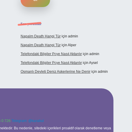
Son yorumlar
Napalm Death Hangi Tür
için
admin
Napalm Death Hangi Tür
için
Alper
Telefondaki Bilgiler Pcye Nasıl Aktarılır
için
admin
Telefondaki Bilgiler Pcye Nasıl Aktarılır
için
Aysel
Osmanlı Devleti Deniz Askerlerine Ne Denir
için
admin
 0 726
Telegram: @karabul
ektedir. Bu nedenle, sitedeki içerikleri proaktif olarak denetleme veya