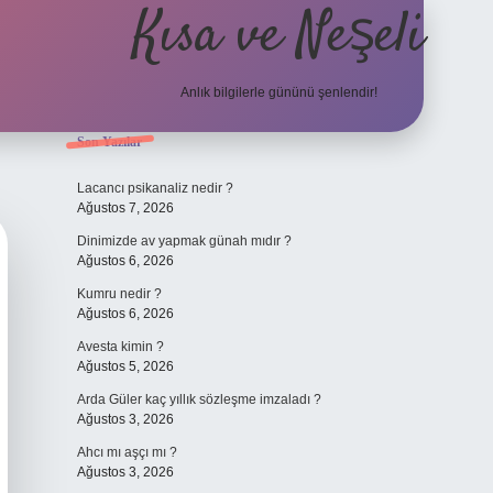
Kısa ve Neşeli
Anlık bilgilerle gününü şenlendir!
Sidebar
Son Yazılar
grandoperabet g
Lacancı psikanaliz nedir ?
Ağustos 7, 2026
Dinimizde av yapmak günah mıdır ?
Ağustos 6, 2026
Kumru nedir ?
Ağustos 6, 2026
Avesta kimin ?
Ağustos 5, 2026
Arda Güler kaç yıllık sözleşme imzaladı ?
Ağustos 3, 2026
Ahcı mı aşçı mı ?
Ağustos 3, 2026