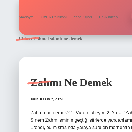
Anasayfa
Gizlilik Politikası
Yasal Uyarı
Hakkımızda
Etiket:
Zahmet sıkıntı ne demek
Zahmı Ne Demek
Tarih: Kasım 2, 2024
Zahm-ı ne demek? 1. Vurun, üfleyin. 2. Yara: “Z
Sinem Zahm isminin geçtiği şiirlerde yara anlamı v
Efendi, bu mısrasında yaraya sürülen merhemin hasta