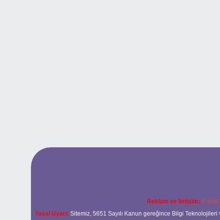
Reklam ve İletişim:
E-mail
Yasal Uyarı:
Sitemiz, 5651 Sayılı Kanun gereğince Bilgi Teknolojileri 