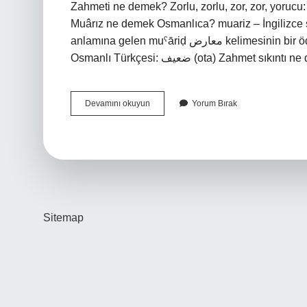
Zahmeti ne demek? Zorlu, zorlu, zor, zor, yorucu
Muârız ne demek Osmanlıca? muariz – İngilizce sö
anlamına gelen muˁāriḍ معارض kelimesinin bir ödünçlemesidir. Osmanlıca zayıf ne demek? Türkçe:
Osmanlı Türkçesi: ضعيف‎ (ota) 
Zahmı
Devamını okuyun
Yorum Bırak
Ne
Demek
Sitemap