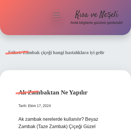
Kısa ve Neşeli
menüyü
aç
Anlık bilgilerle gününü şenlendir!
Anasayfa
Gizlilik Politikası
Etiket:
Zambak çiçeği hangi hastalıklara iyi gelir
Yasal Uyarı
Hakkımızda
Ak Zambaktan Ne Yapılır
Tarih: Ekim 17, 2024
Ak zambak nerelerde kullanılır? Beyaz
Zambak (Taze Zambak) Çiçeği Güzel