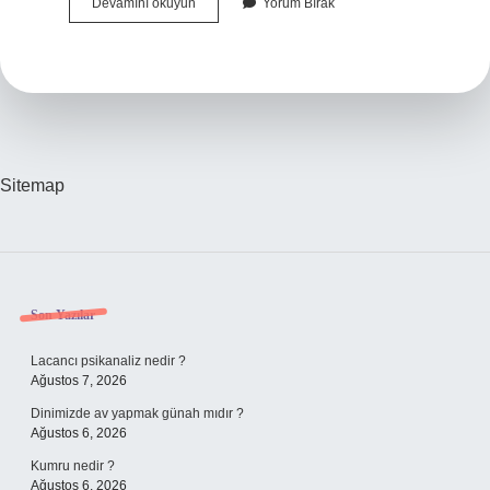
Ak
Devamını okuyun
Yorum Bırak
Zambaktan
Ne
Yapılır
Sitemap
Sidebar
Son Yazılar
Lacancı psikanaliz nedir ?
Ağustos 7, 2026
Dinimizde av yapmak günah mıdır ?
Ağustos 6, 2026
Kumru nedir ?
Ağustos 6, 2026