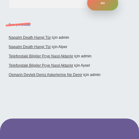
Son yorumlar
Napalm Death Hangi Tür
için
admin
Napalm Death Hangi Tür
için
Alper
Telefondaki Bilgiler Pcye Nasıl Aktarılır
için
admin
Telefondaki Bilgiler Pcye Nasıl Aktarılır
için
Aysel
Osmanlı Devleti Deniz Askerlerine Ne Denir
için
admin
ndoperabet giriş