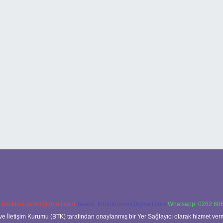
:
backlinkpaneli@gmail.com
Teams:
forumhizmeti@gmail.com
Whatsapp: 0262 606
ve İletişim Kurumu (BTK) tarafından onaylanmış bir Yer Sağlayıcı olarak hizmet verm