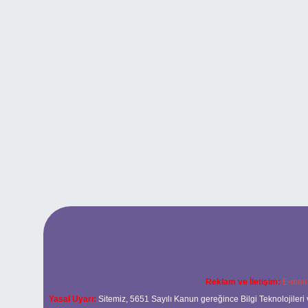
Reklam ve İletişim:
E-mail
Yasal Uyarı:
Sitemiz, 5651 Sayılı Kanun gereğince Bilgi Teknolojileri 