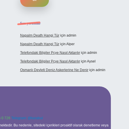
Son yorumlar
Napalm Death Hangi Tür
için
admin
Napalm Death Hangi Tür
için
Alper
Telefondaki Bilgiler Pcye Nasıl Aktarılır
için
admin
Telefondaki Bilgiler Pcye Nasıl Aktarılır
için
Aysel
Osmanlı Devleti Deniz Askerlerine Ne Denir
için
admin
 0 726
Telegram: @karabul
ektedir. Bu nedenle, sitedeki içerikleri proaktif olarak denetleme veya