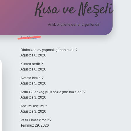
Kısa ve Neşeli
Anlık bilgilerle gününü şenlendir!
Sidebar
Son Yazılar
grandoperabet g
Dinimizde av yapmak günah mıdır ?
Ağustos 6, 2026
Kumru nedir ?
Ağustos 6, 2026
Avesta kimin ?
Ağustos 5, 2026
Arda Güler kaç yıllık sözleşme imzaladı ?
Ağustos 3, 2026
Ahcı mı aşçı mı ?
Ağustos 3, 2026
Vezir Ömer kimdir ?
Temmuz 29, 2026