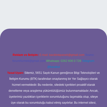
doperabet giriş
Reklam ve İletişim:
E-mail:
backlinkpaneli@gmail.com
Teams:
forumhizmeti@gmail.com
Whatsapp: 0262 606 0 726
Telegram:
@karabul
Yasal Uyarı:
Sitemiz, 5651 Sayılı Kanun gereğince Bilgi Teknolojileri ve
İletişim Kurumu (BTK) tarafından onaylanmış bir Yer Sağlayıcı olarak
hizmet vermektedir. Bu nedenle, sitedeki içerikleri proaktif olarak
denetleme veya araştırma yükümlülüğümüz bulunmamaktadır. Ancak,
üyelerimiz yazdıkları içeriklerin sorumluluğunu taşımakta olup, siteye
üye olarak bu sorumluluğu kabul etmiş sayılırlar. Bu internet sitesi,