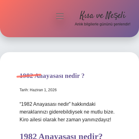
Kısa ve Neşeli
menüyü
aç
Anlık bilgilerle gününü şenlendir!
Anasayfa
Gizlilik Politikası
Yasal Uyarı
1982 Anayasası nedir ?
Hakkımızda
Tarih: Haziran 1, 2026
“1982 Anayasası nedir” hakkındaki
meraklarınızı giderebildiysek ne mutlu bize.
Kiro ailesi olarak her zaman yanınızdayız!
1982 Anayasası nedir?