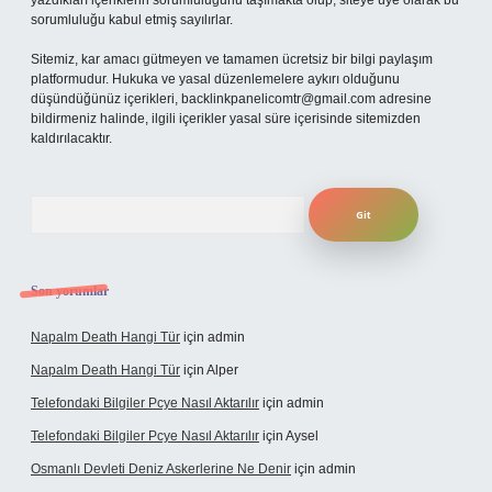
yazdıkları içeriklerin sorumluluğunu taşımakta olup, siteye üye olarak bu
sorumluluğu kabul etmiş sayılırlar.
Sitemiz, kar amacı gütmeyen ve tamamen ücretsiz bir bilgi paylaşım
platformudur. Hukuka ve yasal düzenlemelere aykırı olduğunu
düşündüğünüz içerikleri,
backlinkpanelicomtr@gmail.com
adresine
bildirmeniz halinde, ilgili içerikler yasal süre içerisinde sitemizden
kaldırılacaktır.
Arama
Son yorumlar
Napalm Death Hangi Tür
için
admin
Napalm Death Hangi Tür
için
Alper
Telefondaki Bilgiler Pcye Nasıl Aktarılır
için
admin
Telefondaki Bilgiler Pcye Nasıl Aktarılır
için
Aysel
Osmanlı Devleti Deniz Askerlerine Ne Denir
için
admin