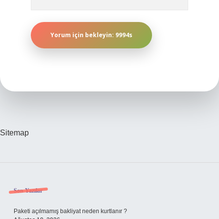
Sitemap
Sidebar
Son Yazılar
Paketi açılmamış bakliyat neden kurtlanır ?