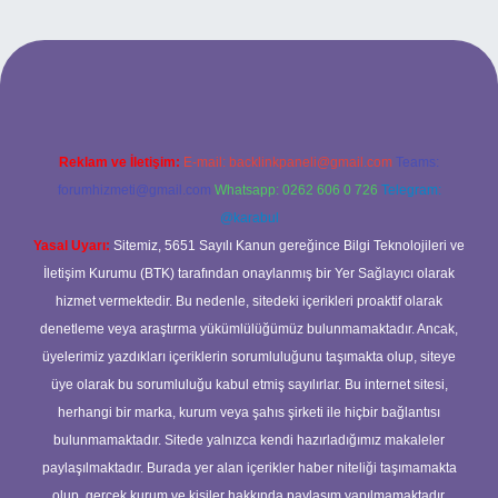
andoperabet giriş
Reklam ve İletişim:
E-mail:
backlinkpaneli@gmail.com
Teams:
forumhizmeti@gmail.com
Whatsapp: 0262 606 0 726
Telegram:
@karabul
Yasal Uyarı:
Sitemiz, 5651 Sayılı Kanun gereğince Bilgi Teknolojileri ve
İletişim Kurumu (BTK) tarafından onaylanmış bir Yer Sağlayıcı olarak
hizmet vermektedir. Bu nedenle, sitedeki içerikleri proaktif olarak
denetleme veya araştırma yükümlülüğümüz bulunmamaktadır. Ancak,
üyelerimiz yazdıkları içeriklerin sorumluluğunu taşımakta olup, siteye
üye olarak bu sorumluluğu kabul etmiş sayılırlar. Bu internet sitesi,
herhangi bir marka, kurum veya şahıs şirketi ile hiçbir bağlantısı
bulunmamaktadır. Sitede yalnızca kendi hazırladığımız makaleler
paylaşılmaktadır. Burada yer alan içerikler haber niteliği taşımamakta
olup, gerçek kurum ve kişiler hakkında paylaşım yapılmamaktadır.