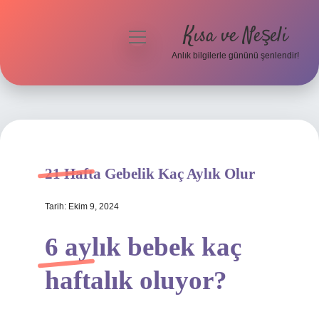
Kısa ve Neşeli
menüyü
aç
Anlık bilgilerle gününü şenlendir!
Anasayfa
Gizlilik Politikası
Yasal Uyarı
21 Hafta Gebelik Kaç Aylık Olur
Hakkımızda
Tarih: Ekim 9, 2024
6 aylık bebek kaç
haftalık oluyor?